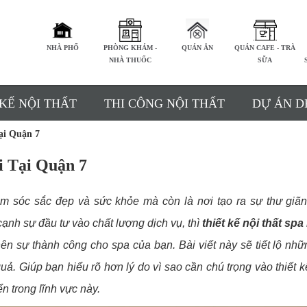
NHÀ PHỐ
PHÒNG KHÁM -
QUÁN ĂN
QUÁN CAFE - TRÀ
NHÀ THUỐC
SỮA
 KẾ NỘI THẤT
THI CÔNG NỘI THẤT
DỰ ÁN D
ại Quận 7
i Tại Quận 7
ăm sóc sắc đẹp và sức khỏe mà còn là nơi tạo ra sự thư giã
ạnh sự đầu tư vào chất lượng dịch vụ, thì
thiết kế nội thất spa
 nên sự thành công cho spa của bạn.
Bài viết này sẽ tiết lộ nhữ
uả. Giúp bạn hiểu rõ hơn lý do vì sao cần chú trọng vào thiết k
ển trong lĩnh vực này.