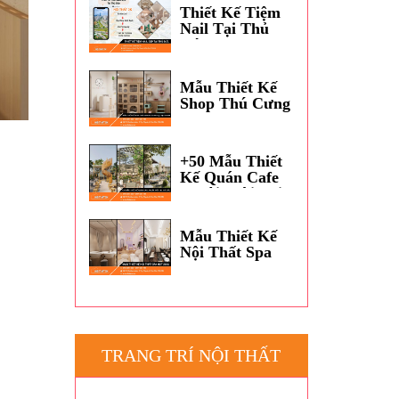
Dương?
Thiết Kế Tiệm
Nail Tại Thủ
Đức
Mẫu Thiết Kế
Shop Thú Cưng
Petshop Đẹp
TPHCM
+50 Mẫu Thiết
Kế Quán Cafe
Ngoài Trời Tại
Thủ Đức
Mẫu Thiết Kế
Nội Thất Spa
Hot 2026
TRANG TRÍ NỘI THẤT