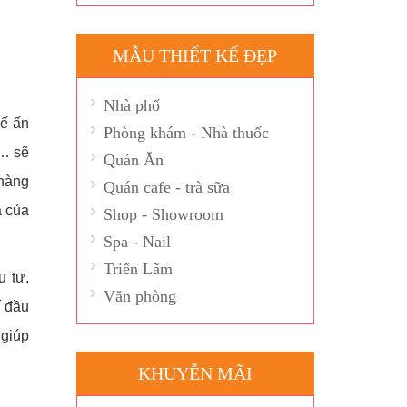
MẪU THIẾT KẾ ĐẸP
Nhà phố
kế ấn
Phòng khám - Nhà thuốc
,… sẽ
Quán Ăn
 hàng
Quán cafe - trà sữa
a của
Shop - Showroom
Spa - Nail
Triển Lãm
u tư.
Văn phòng
í đầu
 giúp
KHUYỄN MÃI