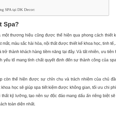
ông SPA tại DK Decor:
ất Spa?
ủa một thương hiệu cũng được thể hiện qua phong cách thiết 
mắt, màu sắc hài hòa, nội thất được thiết kế khoa học, tinh tế
 trở thành khách hàng tiềm năng tại đây. Và tất nhiên, ưu tiên
ành yếu tố mang tính chất quyết định đến sự thành công của sp
iệp còn thể hiện được sự chỉn chu và trách nhiệm của chủ đầ
ất khoa học sẽ giúp spa tiết kiệm được không gian, tối ưu chi ph
i thất kỹ lưỡng, tạo nên sự độc đáo mang dấu ấn riêng biệt sẽ
ách toàn diện nhất.