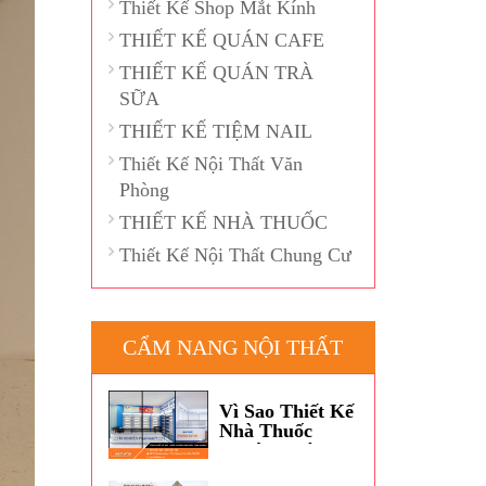
Thiết Kế Shop Mắt Kính
THIẾT KẾ QUÁN CAFE
THIẾT KẾ QUÁN TRÀ
SỮA
THIẾT KẾ TIỆM NAIL
Thiết Kế Nội Thất Văn
Phòng
THIẾT KẾ NHÀ THUỐC
Thiết Kế Nội Thất Chung Cư
CẨM NANG NỘI THẤT
Vì Sao Thiết Kế
Nhà Thuốc
Thường Dùng
Màu Xanh