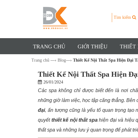
Tìm kiếm
TRANG CHỦ
GIỚI THIỆU
THIẾT
Trang chủ
—›
Blog
—›
Thiết Kế Nội Thất Spa Hiện Đại T
Thiết Kế Nội Thất Spa Hiện Đạ
26/01/2024
Các spa không chỉ được biết đến là nơi ch
những giờ làm việc, học tập căng thẳng. Bên c
đại
, ấn tượng cũng là yếu tố quan trọng tạo
quyết
thiết kế nội thất spa
hiện đại và hiệu q
thất spa và những lưu ý quan trọng để phát tri