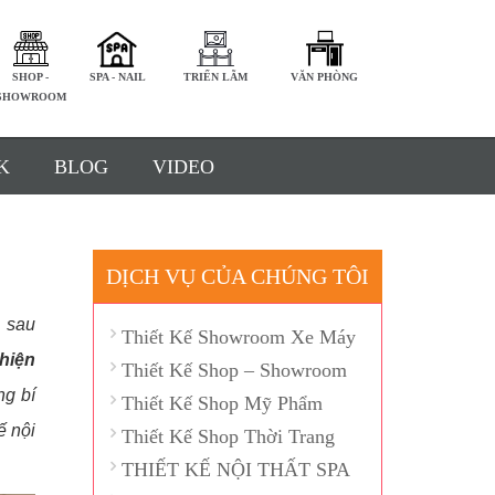
SHOP -
SPA - NAIL
TRIỂN LÃM
VĂN PHÒNG
SHOWROOM
K
BLOG
VIDEO
DỊCH VỤ CỦA CHÚNG TÔI
n sau
Thiết Kế Showroom Xe Máy
hiện
Thiết Kế Shop – Showroom
ng bí
Thiết Kế Shop Mỹ Phẩm
ế nội
Thiết Kế Shop Thời Trang
THIẾT KẾ NỘI THẤT SPA