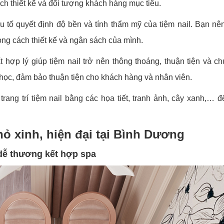
 thiết kế và đối tượng khách hàng mục tiêu.
ếu tố quyết định độ bền và tính thẩm mỹ của tiệm nail. Bạn nê
ong cách thiết kế và ngân sách của mình.
t hợp lý giúp tiệm nail trở nên thông thoáng, thuận tiện và c
a học, đảm bảo thuận tiện cho khách hàng và nhân viên.
rang trí tiệm nail bằng các họa tiết, tranh ảnh, cây xanh,… đ
hỏ xinh, hiện đại tại Bình Dương
 dễ thương kết hợp spa