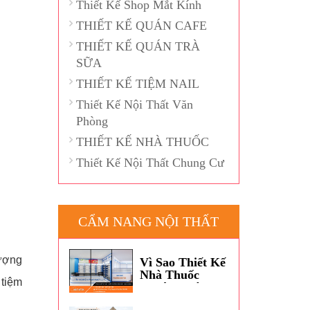
Thiết Kế Shop Mắt Kính
THIẾT KẾ QUÁN CAFE
THIẾT KẾ QUÁN TRÀ
SỮA
THIẾT KẾ TIỆM NAIL
Thiết Kế Nội Thất Văn
Phòng
THIẾT KẾ NHÀ THUỐC
Thiết Kế Nội Thất Chung Cư
CẨM NANG NỘI THẤT
tượng
Vì Sao Thiết Kế
Nhà Thuốc
 tiệm
Thường Dùng
Màu Xanh