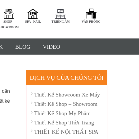
SHOP -
SPA - NAIL
TRIỂN LÃM
VĂN PHÒNG
SHOWROOM
K
BLOG
VIDEO
DỊCH VỤ CỦA CHÚNG TÔI
l cần
Thiết Kế Showroom Xe Máy
ết kế
Thiết Kế Shop – Showroom
Thiết Kế Shop Mỹ Phẩm
Thiết Kế Shop Thời Trang
THIẾT KẾ NỘI THẤT SPA