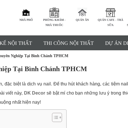
NHÀ PHỐ
PHÒNG KHÁM -
QUÁN ĂN
QUÁN CAFE - TRÀ
NHÀ THUỐC
SỮA
 KẾ NỘI THẤT
THI CÔNG NỘI THẤT
DỰ ÁN D
Chuyên Nghiệp Tại Bình Chánh TPHCM
ghiệp Tại Bình Chánh TPHCM
 đặc biệt là dịch vụ nail. Để thu hút khách hàng, các tiệm nai
ài viết này,
DK Decor
sẽ bật mí cho bạn những lưu ý trong thi
huộng nhất hiện nay!