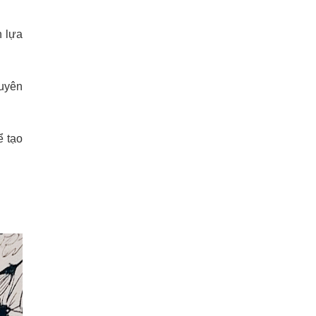
n lựa
huyên
ể tạo