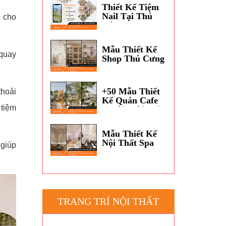
Dương?
Thiết Kế Tiệm
Nail Tại Thủ
p cho
Đức
Mẫu Thiết Kế
 quay
Shop Thú Cưng
Petshop Đẹp
TPHCM
+50 Mẫu Thiết
thoải
Kế Quán Cafe
 tiệm
Ngoài Trời Tại
Thủ Đức
Mẫu Thiết Kế
Nội Thất Spa
 giúp
Hot 2026
TRANG TRÍ NỘI THẤT