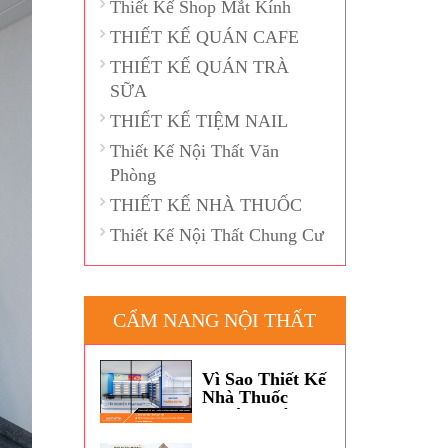
Thiết Kế Shop Mắt Kính
THIẾT KẾ QUÁN CAFE
THIẾT KẾ QUÁN TRÀ
SỮA
THIẾT KẾ TIỆM NAIL
Thiết Kế Nội Thất Văn
Phòng
THIẾT KẾ NHÀ THUỐC
Thiết Kế Nội Thất Chung Cư
CẨM NANG NỘI THẤT
Vì Sao Thiết Kế
Nhà Thuốc
Thường Dùng
Màu Xanh