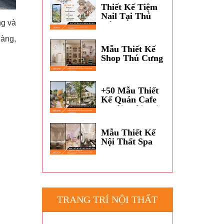
Dương?
Thiết Kế Tiệm
Nail Tại Thủ
ng và
Đức
hàng,
Mẫu Thiết Kế
Shop Thú Cưng
Petshop Đẹp
TPHCM
+50 Mẫu Thiết
Kế Quán Cafe
Ngoài Trời Tại
Thủ Đức
Mẫu Thiết Kế
Nội Thất Spa
Hot 2026
TRANG TRÍ NỘI THẤT