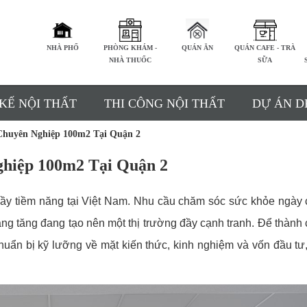
NHÀ PHỐ
PHÒNG KHÁM -
QUÁN ĂN
QUÁN CAFE - TRÀ
NHÀ THUỐC
SỮA
 KẾ NỘI THẤT
THI CÔNG NỘI THẤT
DỰ ÁN D
Chuyên Nghiệp 100m2 Tại Quận 2
ghiệp 100m2 Tại Quận 2
ầy tiềm năng tại Việt Nam. Nhu cầu chăm sóc sức khỏe ngày
àng tăng đang tạo nên một thị trường đầy cạnh tranh. Để thành
huẩn bị kỹ lưỡng về mặt kiến thức, kinh nghiệm và vốn đầu tư