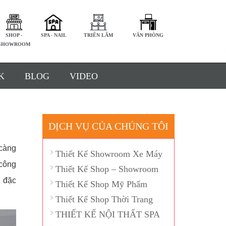
SHOP -
SPA - NAIL
TRIỂN LÃM
VĂN PHÒNG
SHOWROOM
K
BLOG
VIDEO
DỊCH VỤ CỦA CHÚNG TÔI
 càng
Thiết Kế Showroom Xe Máy
 công
Thiết Kế Shop – Showroom
, đặc
Thiết Kế Shop Mỹ Phẩm
Thiết Kế Shop Thời Trang
THIẾT KẾ NỘI THẤT SPA