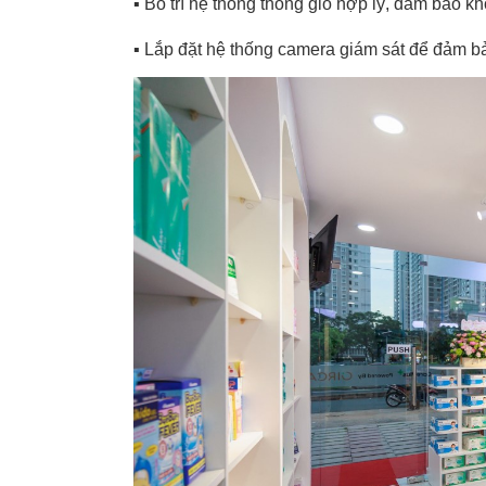
▪️
Bố trí hệ thống thông gió hợp lý, đảm bảo kh
▪️
Lắp đặt hệ thống camera giám sát để đảm bả