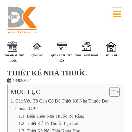
QUÁN ĂN
QUÁN CAFE - TRÀ
SHOP - SHOWROOM
SPA - NAIL
TRIỂN LÃM
V
SỮA
THIẾT KẾ NHÀ THUỐC
18/02/2024
MỤC LỤC
Các Yếu Tố Cần Có Để Thiết Kế Nhà Thuốc Đạt
Chuẩn GPP
Biển Hiệu Nhà Thuốc Rõ Ràng
Thiết Kế Tủ Thuốc Tiện Lợi
Thiết Kế Nội Thất Khoa Học