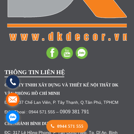
THÔNG TIN LIÊN HỆ
CÔNG TY TNHH XÂY DỰNG VÀ THIẾT KẾ NỘI THẤT DK
VĂN PHÒNG HỒ CHÍ MINH
ĐC: 38/37 Chế Lan Viên, P. Tây Thạnh, Q.Tân Phú, TPHCM
0909 381 791
Điện Thoại : 0944 571 555 –
CHI NHÁNH BÌNH DƯƠNG
0944 571 555
ĐC: 317 Lê Hồng Phong, P. Tân Đông Hiệp, Tp. Dĩ An, Bình