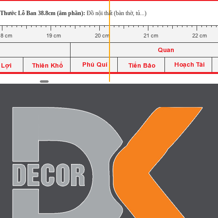
Thước Lỗ Ban 38.8cm (âm phần):
Đồ nội thất (bàn thờ, tủ...)