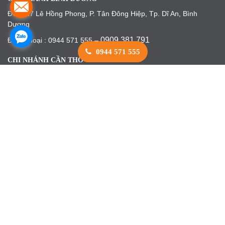
ĐC: 317 Lê Hồng Phong, P. Tân Đông Hiệp, Tp. Dĩ An, Bình
Dương
0909 381 791
Điện Thoại : 0944 571 555 –
0944 571 555
CHI NHÁNH CẦN THƠ
ĐC: 244/52 CMT8, P. Bùi Hữu Nghĩa, Q. Bình Thuỷ, Tp. Cần Thơ
0909 381 791
Điện Thoại : 0944 571 555 –
XƯỞNG SẢN XUẤT
ĐC: 45/16 Cây Cám, P. Bình Hưng Hoà B, Q. Bình Tân, TP.HCM
0909 381 791
Điện Thoại : 0944 571 555 –
BẢN ĐỒ