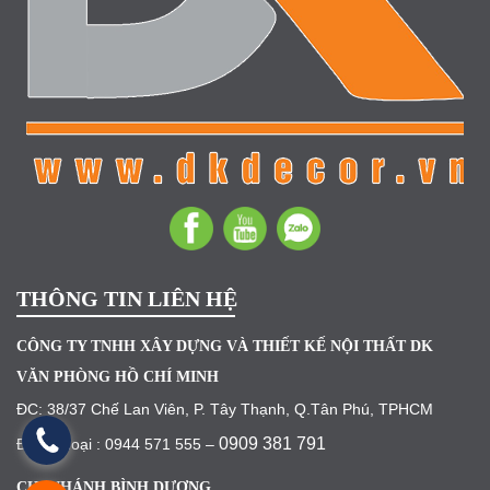
THÔNG TIN LIÊN HỆ
CÔNG TY TNHH XÂY DỰNG VÀ THIẾT KẾ NỘI THẤT DK
VĂN PHÒNG HỒ CHÍ MINH
ĐC: 38/37 Chế Lan Viên, P. Tây Thạnh, Q.Tân Phú, TPHCM
0909 381 791
Điện Thoại : 0944 571 555 –
CHI NHÁNH BÌNH DƯƠNG