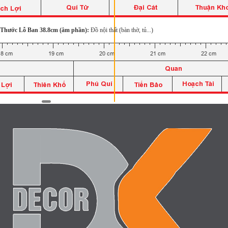
Thước Lỗ Ban 38.8cm (âm phần):
Đồ nội thất (bàn thờ, tủ...)