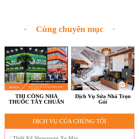
Cùng chuyên mục
‹
›
THI CÔNG NHÀ
Dịch Vụ Sửa Nhà Trọn
THUỐC TÂY CHUẨN
Gói
GPP
DỊCH VỤ CỦA CHÚNG TÔI
Thiết Kế Showroom Xe Máy