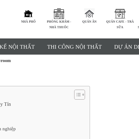
NHÀ PHỐ
PHÒNG KHÁM -
QUÁN ĂN
QUÁN CAFE - TRÀ
NHÀ THUỐC
SỮA
 KẾ NỘI THẤT
THI CÔNG NỘI THẤT
DỰ ÁN D
wroom
Uy Tín
n nghiệp