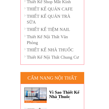
Thiết Kế Shop Mắt Kính
THIẾT KẾ QUÁN CAFE
THIẾT KẾ QUÁN TRÀ
SỮA
THIẾT KẾ TIỆM NAIL
Thiết Kế Nội Thất Văn
Phòng
THIẾT KẾ NHÀ THUỐC
Thiết Kế Nội Thất Chung Cư
CẨM NANG NỘI THẤT
Vì Sao Thiết Kế
Nhà Thuốc
Thường Dùng
Màu Xanh