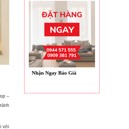
Nhận Ngay Báo Giá
hop –
tránh
i với