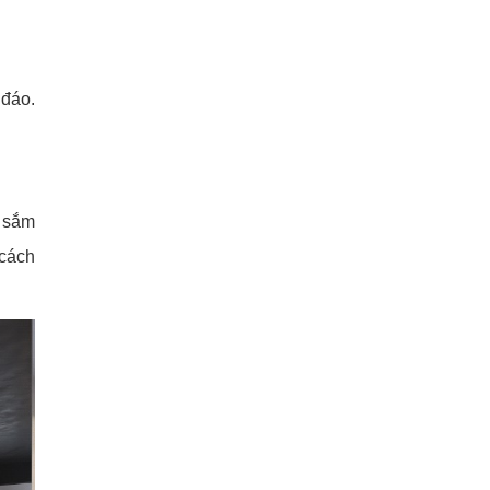
 đáo.
a sắm
 cách