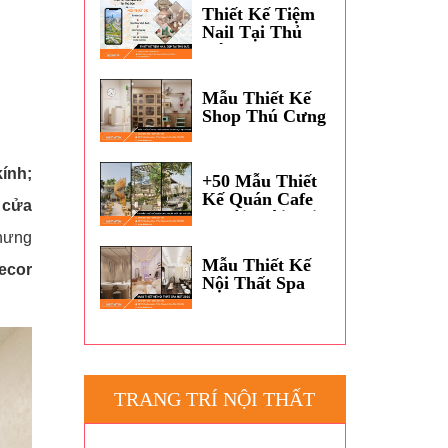
Dương?
Thiết Kế Tiệm
Nail Tại Thủ
Đức
Mẫu Thiết Kế
Shop Thú Cưng
Petshop Đẹp
TPHCM
ính;
+50 Mẫu Thiết
Kế Quán Cafe
 cửa
Ngoài Trời Tại
Thủ Đức
hưng
Mẫu Thiết Kế
ecor
Nội Thất Spa
Hot 2026
TRANG TRÍ NỘI THẤT