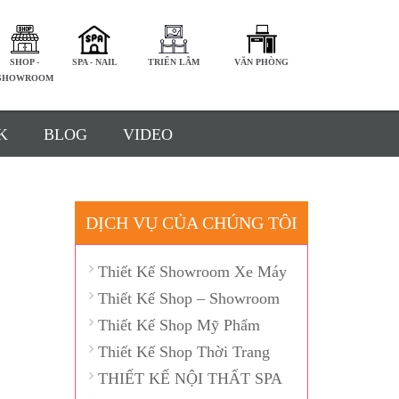
SHOP -
SPA - NAIL
TRIỂN LÃM
VĂN PHÒNG
SHOWROOM
K
BLOG
VIDEO
DỊCH VỤ CỦA CHÚNG TÔI
Thiết Kế Showroom Xe Máy
Thiết Kế Shop – Showroom
Thiết Kế Shop Mỹ Phẩm
Thiết Kế Shop Thời Trang
THIẾT KẾ NỘI THẤT SPA