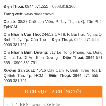
Điện Thoại:
0944.571.555 – 0908.818.366
Trang web:
www.dkdecor.vn
Cơ sở:
38/37 Chế Lan Viên, P. Tây Thạnh, Q. Tân Phú,
TpHCM
Chí Nhánh Cần Thơ:
244/52 CMT8, P. Bùi Hữu Nghĩa, Q.
Bình Thủy, Tp. Cần Thơ –
Điện Thoại:
0944 571 555 –
0909.381.791
Chí Nhánh Bình Dương:
317 Lê Hồng Phong, Kp. Đông
Chiêu, Tp. Dĩ An, Bình Dương –
Điện Thoại:
0944 571
555 – 0909.381.791
Xưởng Sản xuất:
45/16 Cây Cám, P. Bình Hưng Hòa B,
Q.Bình Tân, Tp. HCM –
Điện Thoại:
0944 571 555 –
0909.381.791
DỊCH VỤ CỦA CHÚNG TÔI
Thiết Kế Showroom Xe Máy