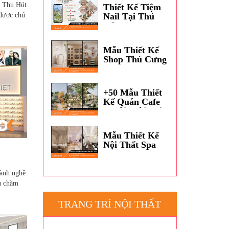
Dương?
 Thu Hút
Thiết Kế Tiệm
 được chú
Nail Tại Thủ
Đức
Mẫu Thiết Kế
Shop Thú Cưng
Petshop Đẹp
TPHCM
+50 Mẫu Thiết
Kế Quán Cafe
Ngoài Trời Tại
Thủ Đức
Mẫu Thiết Kế
Nội Thất Spa
Hot 2026
gành nghề
u chăm
TRANG TRÍ NỘI THẤT