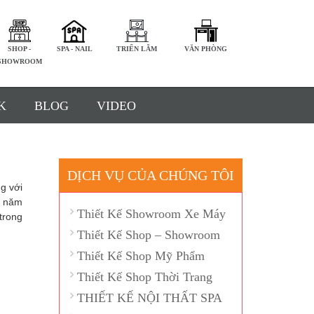
SHOP -
SPA - NAIL
TRIỂN LÃM
VĂN PHÒNG
SHOWROOM
K
BLOG
VIDEO
DỊCH VỤ CỦA CHÚNG TÔI
g với
0 năm
Thiết Kế Showroom Xe Máy
trong
Thiết Kế Shop – Showroom
Thiết Kế Shop Mỹ Phẩm
Thiết Kế Shop Thời Trang
THIẾT KẾ NỘI THẤT SPA