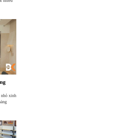
ất nhiều
àng
 nhỏ xinh
hàng