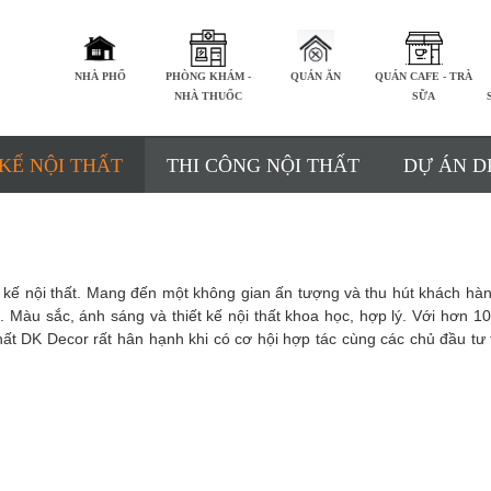
NHÀ PHỐ
PHÒNG KHÁM -
QUÁN ĂN
QUÁN CAFE - TRÀ
NHÀ THUỐC
SỮA
 KẾ NỘI THẤT
THI CÔNG NỘI THẤT
DỰ ÁN D
t kế nội thất. Mang đến một không gian ấn tượng và thu hút khách hàn
. Màu sắc, ánh sáng và thiết kế nội thất khoa học, hợp lý. Với hơn 1
hất DK Decor rất hân hạnh khi có cơ hội hợp tác cùng các chủ đầu tư 