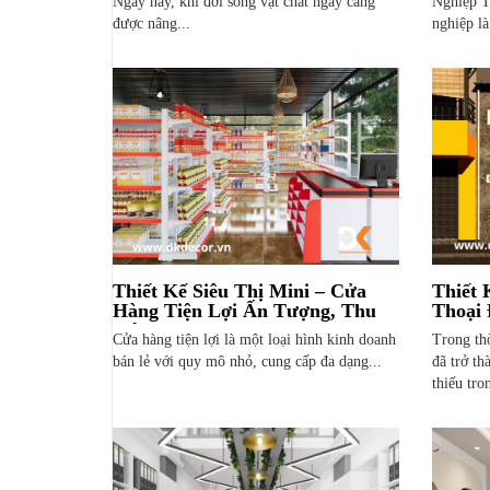
Ngày nay, khi đời sống vật chất ngày càng
Nghiệp T
được nâng...
nghiệp là
Thiết Kế Siêu Thị Mini – Cửa
Thiết 
Hàng Tiện Lợi Ấn Tượng, Thu
Thoại 
Hút
TPH
Cửa hàng tiện lợi là một loại hình kinh doanh
Trong thờ
bán lẻ với quy mô nhỏ, cung cấp đa dạng...
đã trở th
thiếu tro