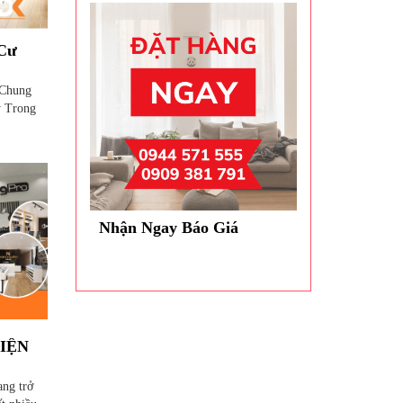
 Cư
 Chung
 Trong
Nhận Ngay Báo Giá
IỆN
ang trở