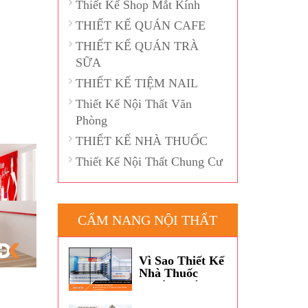
Thiết Kế Shop Mắt Kính
THIẾT KẾ QUÁN CAFE
THIẾT KẾ QUÁN TRÀ
SỮA
THIẾT KẾ TIỆM NAIL
Thiết Kế Nội Thất Văn
Phòng
THIẾT KẾ NHÀ THUỐC
Thiết Kế Nội Thất Chung Cư
CẨM NANG NỘI THẤT
Vì Sao Thiết Kế
Nhà Thuốc
Thường Dùng
Màu Xanh