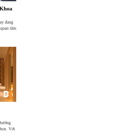
 Khoa
nay đang
 quan tâm
u hướng
chọn. Với