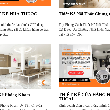
T KẾ NHÀ THUỐC
Thiết Kế Nội Thất Chung
, nhà thuốc đạt chuẩn GPP đang
Top Phong Cách Thiết Kế Nội Thất
ụng rộng rãi để khách hàng có trải
Cư Được Ưa Chuộng Nhất Hiện Nay
yệt...
bài viết này, DK...
 Kế Phòng Khám
THIẾT KẾ CỬA HÀNG Đ
THOẠI
 Phòng Khám Uy Tín, Chuyên
Kinh doanh điện thoại thông minh đ