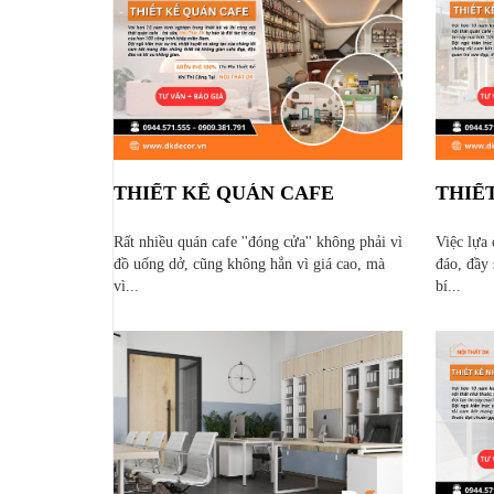
THIẾT KẾ QUÁN CAFE
THIẾ
Rất nhiều quán cafe ''đóng cửa'' không phải vì
Việc lựa
đồ uống dở, cũng không hẳn vì giá cao, mà
đáo, đầy 
vì...
bí...