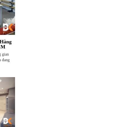
 Hàng
HCM
g gian
n đang