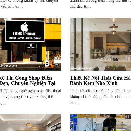
hiết kế phòng khám uy tín, chuyên
thành thị trường tiềm năng thu hút r
 yếu tố then...
chủ đầu tư...
Kế Thi Công Shop Điện
Thiết Kế Nội Thất Cửa H
Đẹp, Chuyên Nghiệp Tại
Bánh Kem Nhỏ Xinh
CM
i đại công nghệ ngày nay, điện thoại
Thiết kế nội thất cửa hàng bánh kem
ành vật dụng thiết yếu không thể
không chỉ tác động đến tâm lý mua 
ng...
của...