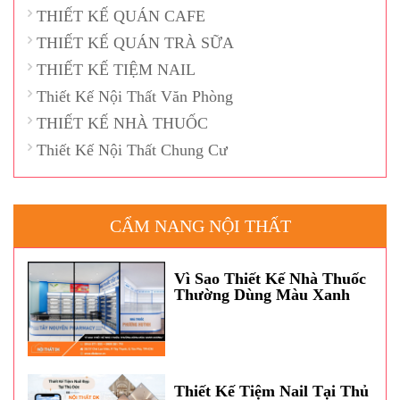
THIẾT KẾ QUÁN CAFE
THIẾT KẾ QUÁN TRÀ SỮA
THIẾT KẾ TIỆM NAIL
Thiết Kế Nội Thất Văn Phòng
THIẾT KẾ NHÀ THUỐC
Thiết Kế Nội Thất Chung Cư
CẨM NANG NỘI THẤT
Vì Sao Thiết Kế Nhà Thuốc
Thường Dùng Màu Xanh
Dương?
Thiết Kế Tiệm Nail Tại Thủ