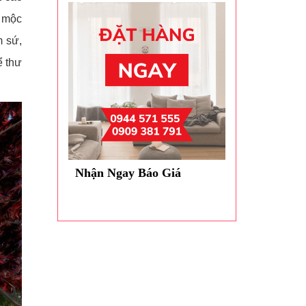
ỗ mộc
m sứ,
ể thư
Nhận Ngay Báo Giá