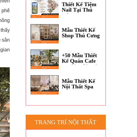
Dương?
thiên
Thiết Kế Tiệm
Nail Tại Thủ
à phê
Đức
không
Mẫu Thiết Kế
thấy
Shop Thú Cưng
ê sân
Petshop Đẹp
TPHCM
 gian
+50 Mẫu Thiết
Kế Quán Cafe
Ngoài Trời Tại
Thủ Đức
Mẫu Thiết Kế
Nội Thất Spa
Hot 2026
TRANG TRÍ NỘI THẤT