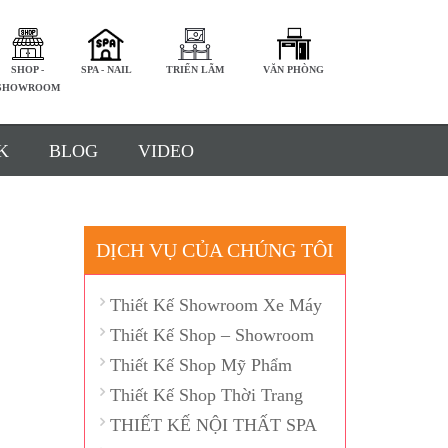
SHOP -
SPA - NAIL
TRIỂN LÃM
VĂN PHÒNG
SHOWROOM
K
BLOG
VIDEO
DỊCH VỤ CỦA CHÚNG TÔI
Thiết Kế Showroom Xe Máy
Thiết Kế Shop – Showroom
Thiết Kế Shop Mỹ Phẩm
Thiết Kế Shop Thời Trang
THIẾT KẾ NỘI THẤT SPA