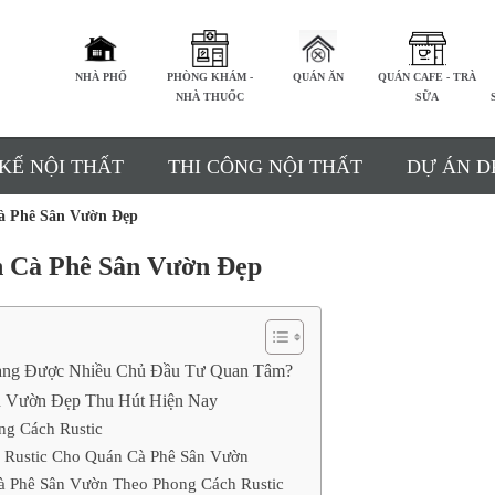
NHÀ PHỐ
PHÒNG KHÁM -
QUÁN ĂN
QUÁN CAFE - TRÀ
NHÀ THUỐC
SỮA
 KẾ NỘI THẤT
THI CÔNG NỘI THẤT
DỰ ÁN D
à Phê Sân Vườn Đẹp
 Cà Phê Sân Vườn Đẹp
 Đang Được Nhiều Chủ Đầu Tư Quan Tâm?
n Vườn Đẹp Thu Hút Hiện Nay
ng Cách Rustic
 Rustic Cho Quán Cà Phê Sân Vườn
à Phê Sân Vườn Theo Phong Cách Rustic