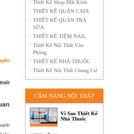
Thiết Kế Shop Mắt Kính
THIẾT KẾ QUÁN CAFE
THIẾT KẾ QUÁN TRÀ
SỮA
THIẾT KẾ TIỆM NAIL
Thiết Kế Nội Thất Văn
Phòng
huyên
THIẾT KẾ NHÀ THUỐC
Thiết Kế Nội Thất Chung Cư
hiết
CẨM NANG NỘI THẤT
uan
Vì Sao Thiết Kế
Nhà Thuốc
Thường Dùng
 xanh
Màu Xanh