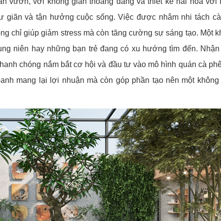
ân vườn, với không gian thoáng đãng và thiết kế hài hòa với 
thư giãn và tận hưởng cuộc sống. Việc được nhâm nhi tách c
ng chỉ giúp giảm stress mà còn tăng cường sự sáng tạo. Một 
rung niên hay những bạn trẻ đang có xu hướng tìm đến.
Nhận 
 nhanh chóng nắm bắt cơ hội và đầu tư vào mô hình quán cà ph
oanh mang lại lợi nhuận mà còn góp phần tạo nên một không