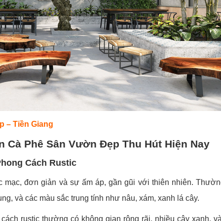
p – Tiền Giang
n Cà Phê Sân Vườn Đẹp Thu Hút Hiện Nay
Phong Cách Rustic
c mạc, đơn giản và sự ấm áp, gần gũi với thiên nhiên. Thườ
ung, và các màu sắc trung tính như nâu, xám, xanh lá cây.
ách rustic thường có không gian rộng rãi, nhiều cây xanh, v