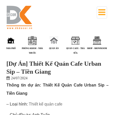
NHÀ PHỐ
PHÒNG KHÁM - NHÀ
QUÁN ĂN
QUÁN CAFE - TRÀ
SHOP - SHOWROOM
S
THUỐC
SỮA
[Dự Án] Thiết Kế Quán Cafe Urban
Sip – Tiền Giang
24/07/2024
Thông tin dự án: Thiết Kế Quán Cafe Urban Sip –
Tiền Giang
– Loại hình:
Thiết kế quán cafe
– Chủ đầu tư: Anh Tuấn