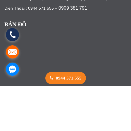
0909 381 791
Điện Thoại : 0944 571 555 –
BẢN ĐỒ
0944 571 555