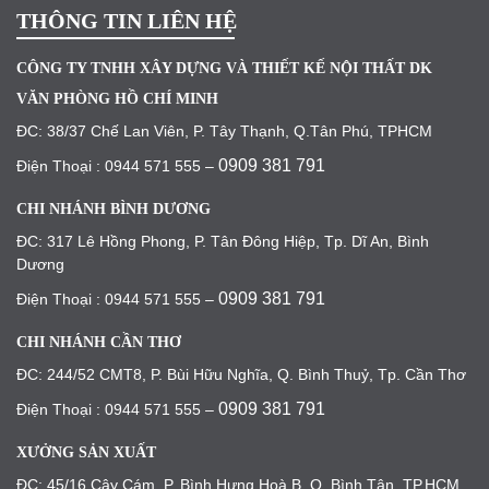
THÔNG TIN LIÊN HỆ
CÔNG TY TNHH XÂY DỰNG VÀ THIẾT KẾ NỘI THẤT DK
VĂN PHÒNG HỒ CHÍ MINH
ĐC: 38/37 Chế Lan Viên, P. Tây Thạnh, Q.Tân Phú, TPHCM
0909 381 791
Điện Thoại : 0944 571 555 –
CHI NHÁNH BÌNH DƯƠNG
ĐC: 317 Lê Hồng Phong, P. Tân Đông Hiệp, Tp. Dĩ An, Bình
Dương
0909 381 791
Điện Thoại : 0944 571 555 –
CHI NHÁNH CẦN THƠ
ĐC: 244/52 CMT8, P. Bùi Hữu Nghĩa, Q. Bình Thuỷ, Tp. Cần Thơ
0909 381 791
Điện Thoại : 0944 571 555 –
XƯỞNG SẢN XUẤT
ĐC: 45/16 Cây Cám, P. Bình Hưng Hoà B, Q. Bình Tân, TP.HCM