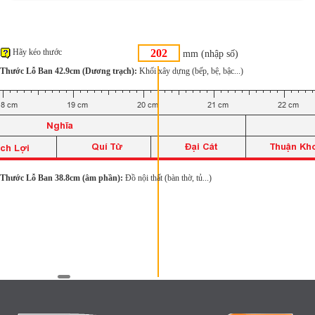
Hãy kéo thước
mm (nhập số)
Thước Lỗ Ban 42.9cm (Dương trạch):
Khối xây dựng (bếp, bệ, bậc...)
Thước Lỗ Ban 38.8cm (âm phần):
Đồ nội thất (bàn thờ, tủ...)