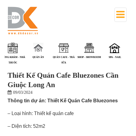
PHÒNG KHÁM - NHÀ
QUÁN ĂN
QUÁN CAFE - TRÀ
SHOP - SHOWROOM
SPA - NAIL
T
THUỐC
SỮA
Thiết Kế Quán Cafe Bluezones Cần
Giuộc Long An
09/03/2024
Thông tin dự án: Thiết Kế Quán Cafe Bluezones
– Loại hình: Thiết kế quán cafe
– Diện tích: 52m2