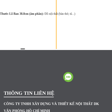
Thước Lỗ Ban 38.8cm (âm phần):
Đồ nội thất (bàn thờ, tủ...)
THÔNG TIN LIÊN HỆ
CÔNG TY TNHH XÂY DỰNG VÀ THIẾT KẾ NỘI THẤT DK
VĂN PHÒNG HỒ CHÍ MINH