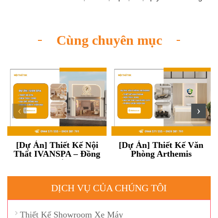
Cùng chuyên mục
‹
›
[Dự Án] Thiết Kế Nội
[Dự Án] Thiết Kế Văn
Thất IVANSPA – Đồng
Phòng Arthemis
Nai
DỊCH VỤ CỦA CHÚNG TÔI
Thiết Kế Showroom Xe Máy