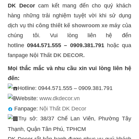
DK Decor
cam kết mang đến cho quý khách
hàng những trải nghiệm tuyệt vời khi sử dụng
dịch vụ
thi công thiết kế showroom xe máy
của
chúng tôi. Vui lòng liên hệ đến
hotline
0944.571.555 – 0909.381.791
hoặc qua
fanpage
Nội Thất DK DECOR.
Mọi thắc mắc và nhu cầu xin vui lòng liên hệ
đến:
Hotline: 0944.571.555 – 0909.381.791
Website:
www.dkdecor.vn
Fanpage:
Nội Thất DK Decor
Trụ sở: 38/37 Chế Lan Viên, Phường Tây
Thạnh, Quận Tân Phú, TPHCM
DK Decor rất hân hạnh được phục vụ quý khách