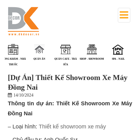
PHÒNG KHÁM - NHÀ
QUÁN ĂN
QUÁN CAFE - TRÀ
SHOP - SHOWROOM
SPA - NAIL
T
THUỐC
SỮA
[Dự Án] Thiết Kế Showroom Xe Máy
Đồng Nai
14/10/2024
Thông tin dự án: Thiết Kế Showroom Xe Máy
Đồng Nai
– Loại hình:
Thiết kế showroom xe máy
– Chủ đầu tư: Anh Quốc Sự