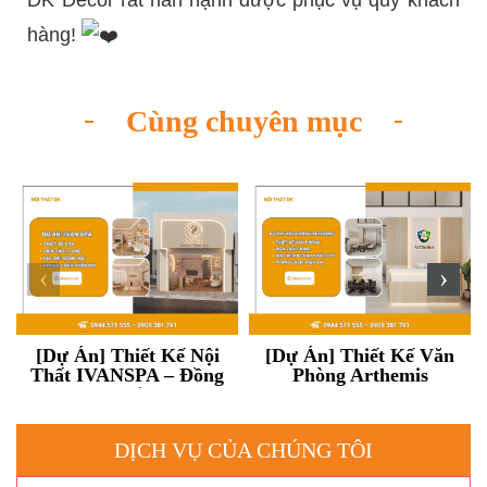
hàng!
Cùng chuyên mục
‹
›
[Dự Án] Thiết Kế Nội
[Dự Án] Thiết Kế Văn
Thất IVANSPA – Đồng
Phòng Arthemis
Nai
DỊCH VỤ CỦA CHÚNG TÔI