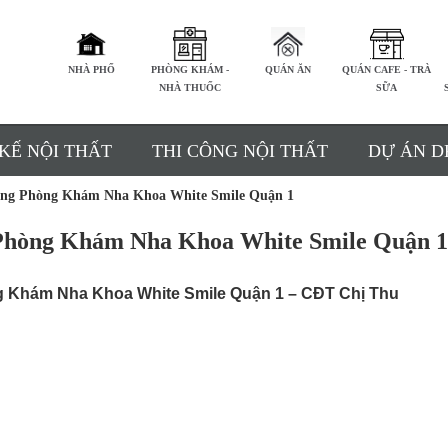
NHÀ PHỐ
PHÒNG KHÁM -
QUÁN ĂN
QUÁN CAFE - TRÀ
NHÀ THUỐC
SỮA
 KẾ NỘI THẤT
THI CÔNG NỘI THẤT
DỰ ÁN D
ông Phòng Khám Nha Khoa White Smile Quận 1
 Phòng Khám Nha Khoa White Smile Quận 
g Khám Nha Khoa White Smile Quận 1 – CĐT Chị Thu