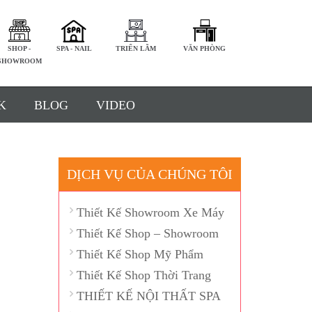
SHOP -
SPA - NAIL
TRIỂN LÃM
VĂN PHÒNG
SHOWROOM
K
BLOG
VIDEO
1
DỊCH VỤ CỦA CHÚNG TÔI
Thiết Kế Showroom Xe Máy
Thiết Kế Shop – Showroom
Thiết Kế Shop Mỹ Phẩm
Thiết Kế Shop Thời Trang
THIẾT KẾ NỘI THẤT SPA