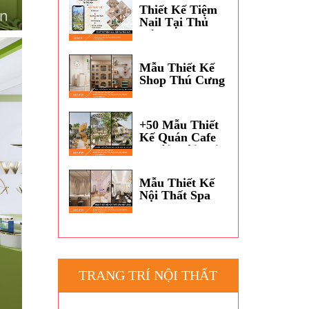
Dương?
Thiết Kế Tiệm
Nail Tại Thủ
Đức
Mẫu Thiết Kế
Shop Thú Cưng
Petshop Đẹp
TPHCM
+50 Mẫu Thiết
Kế Quán Cafe
Ngoài Trời Tại
Thủ Đức
Mẫu Thiết Kế
Nội Thất Spa
Hot 2026
TRANG TRÍ NỘI THẤT