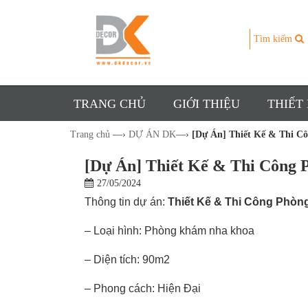
Tìm kiếm
TRANG CHỦ
GIỚI THIỆU
THIẾT
Trang chủ
—›
DỰ ÁN DK
—›
[Dự Án] Thiết Kế & Thi C
[Dự Án] Thiết Kế & Thi Công
27/05/2024
Thông tin dự án:
Thiết Kế & Thi Công Phòn
– Loại hình: Phòng khám nha khoa
– Diện tích: 90m2
– Phong cách: Hiện Đại