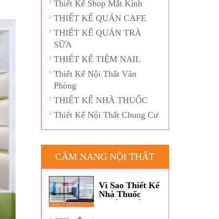
Thiết Kế Shop Mắt Kính
THIẾT KẾ QUÁN CAFE
THIẾT KẾ QUÁN TRÀ
SỮA
THIẾT KẾ TIỆM NAIL
Thiết Kế Nội Thất Văn
Phòng
THIẾT KẾ NHÀ THUỐC
Thiết Kế Nội Thất Chung Cư
CẨM NANG NỘI THẤT
Vì Sao Thiết Kế
Nhà Thuốc
Thường Dùng
Màu Xanh