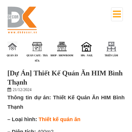
QUÁN ĂN
QUÁN CAFE - TRÀ
SHOP - SHOWROOM
SPA - NAIL
TRIỂN LÃM
V
SỮA
[Dự Án] Thiết Kế Quán Ăn HIM Bình
Thạnh
21/12/2024
Thông tin dự án: Thiết Kế Quán Ăn HIM Bình
Thạnh
– Loại hình:
Thiết kế quán ăn
– Diện tích:
400m2