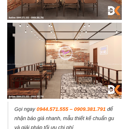
Gọi ngay
0944.571.555 – 0909.381.791
để
nhận báo giá nhanh, mẫu thiết kế chuẩn gu
và giải pháp tối ưu chi phí