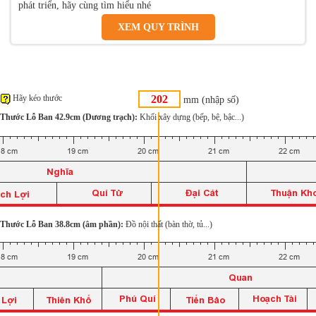
phát triển, hãy cùng tìm hiểu nhé
XEM QUY TRÌNH
Hãy kéo thước
mm (nhập số)
Thước Lỗ Ban 42.9cm (Dương trạch):
Khối xây dựng (bếp, bệ, bậc...)
Thước Lỗ Ban 38.8cm (âm phần):
Đồ nội thất (bàn thờ, tủ...)