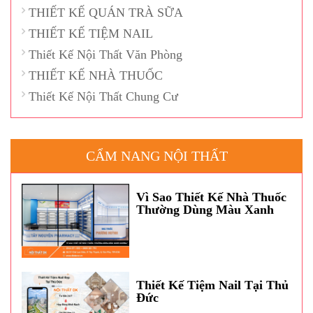
THIẾT KẾ QUÁN TRÀ SỮA
THIẾT KẾ TIỆM NAIL
Thiết Kế Nội Thất Văn Phòng
THIẾT KẾ NHÀ THUỐC
Thiết Kế Nội Thất Chung Cư
CẨM NANG NỘI THẤT
Vì Sao Thiết Kế Nhà Thuốc
Thường Dùng Màu Xanh
Dương?
Thiết Kế Tiệm Nail Tại Thủ
Đức