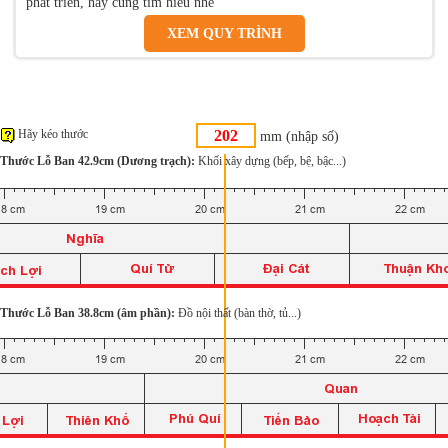
phát triển, hãy cùng tìm hiểu nhé
XEM QUY TRÌNH
Hãy kéo thước
mm (nhập số)
Thước Lỗ Ban 42.9cm (Dương trạch):
Khối xây dựng (bếp, bệ, bậc...)
Thước Lỗ Ban 38.8cm (âm phần):
Đồ nội thất (bàn thờ, tủ...)