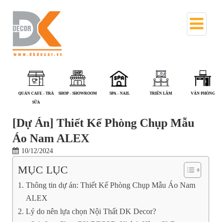
NHÀ PHỐ
PHÒNG KHÁM - NHÀ
QUÁN ĂN
QUÁN CAFE - TRÀ
SHOP - SHOWROOM
S
THUỐC
SỮA
[Dự Án] Thiết Kế Phòng Chụp Mẫu
Áo Nam ALEX
10/12/2024
MỤC LỤC
Thông tin dự án: Thiết Kế Phòng Chụp Mẫu Áo Nam
ALEX
Lý do nên lựa chọn Nội Thất DK Decor?