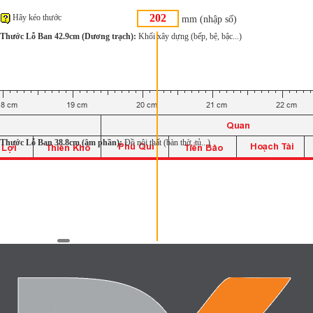
Hãy kéo thước
mm (nhập số)
Thước Lỗ Ban 42.9cm (Dương trạch):
Khối xây dựng (bếp, bệ, bậc...)
Thước Lỗ Ban 38.8cm (âm phần):
Đồ nội thất (bàn thờ, tủ...)