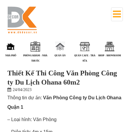
NHÀ PHỐ
PHÒNG KHÁM - NHÀ
QUÁN ĂN
QUÁN CAFE - TRÀ
SHOP - SHOWROOM
S
THUỐC
SỮA
Thiết Kế Thi Công Văn Phòng Công
ty Du Lịch Ohana 60m2
24/04/2023
Thông tin dự án:
Văn Phòng Công ty Du Lịch Ohana
Quận 1
– Loại hình: Văn Phòng
– Diện tích: 4m x 15m