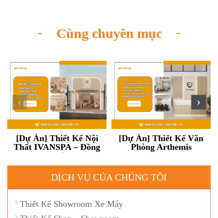
Cùng chuyên mục
‹
›
[Dự Án] Thiết Kế Nội
[Dự Án] Thiết Kế Văn
Thất IVANSPA – Đồng
Phòng Arthemis
Nai
DỊCH VỤ CỦA CHÚNG TÔI
Thiết Kế Showroom Xe Máy