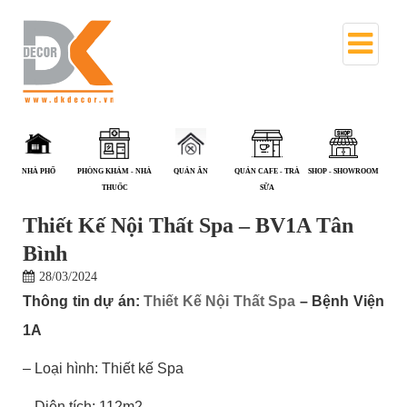
NHÀ PHỐ
PHÒNG KHÁM - NHÀ
QUÁN ĂN
QUÁN CAFE - TRÀ
SHOP - SHOWROOM
SPA -
THUỐC
SỮA
Thiết Kế Nội Thất Spa – BV1A Tân
Bình
28/03/2024
Thông tin dự án:
Thiết Kế Nội Thất Spa
– Bệnh Viện
1A
– Loại hình: Thiết kế Spa
– Diện tích: 112m2