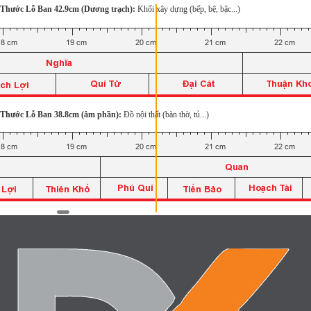
Thước Lỗ Ban 42.9cm (Dương trạch):
Khối xây dựng (bếp, bệ, bậc...)
Thước Lỗ Ban 38.8cm (âm phần):
Đồ nội thất (bàn thờ, tủ...)