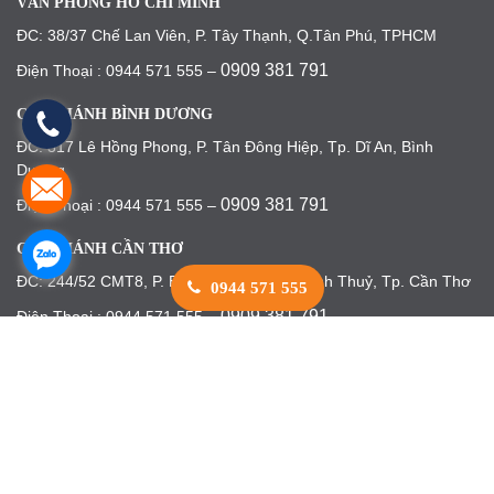
VĂN PHÒNG HỒ CHÍ MINH
ĐC: 38/37 Chế Lan Viên, P. Tây Thạnh, Q.Tân Phú, TPHCM
0909 381 791
Điện Thoại : 0944 571 555 –
CHI NHÁNH BÌNH DƯƠNG
ĐC: 317 Lê Hồng Phong, P. Tân Đông Hiệp, Tp. Dĩ An, Bình
Dương
0909 381 791
Điện Thoại : 0944 571 555 –
CHI NHÁNH CẦN THƠ
ĐC: 244/52 CMT8, P. Bùi Hữu Nghĩa, Q. Bình Thuỷ, Tp. Cần Thơ
0944 571 555
0909 381 791
Điện Thoại : 0944 571 555 –
XƯỞNG SẢN XUẤT
ĐC: 45/16 Cây Cám, P. Bình Hưng Hoà B, Q. Bình Tân, TP.HCM
0909 381 791
Điện Thoại : 0944 571 555 –
BẢN ĐỒ