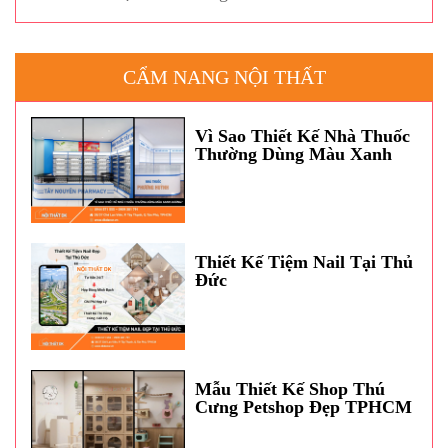
CẨM NANG NỘI THẤT
Vì Sao Thiết Kế Nhà Thuốc
Thường Dùng Màu Xanh
Dương?
Thiết Kế Tiệm Nail Tại Thủ
Đức
Mẫu Thiết Kế Shop Thú
Cưng Petshop Đẹp TPHCM