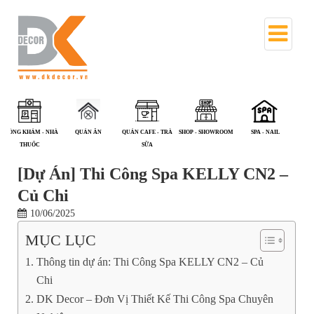
QUÁN ĂN
QUÁN CAFE - TRÀ
SHOP - SHOWROOM
SPA - NAIL
TRIỂN LÃM
V
SỮA
[Dự Án] Thi Công Spa KELLY CN2 –
Củ Chi
10/06/2025
MỤC LỤC
Thông tin dự án: Thi Công Spa KELLY CN2 – Củ
Chi
DK Decor – Đơn Vị Thiết Kế Thi Công Spa Chuyên