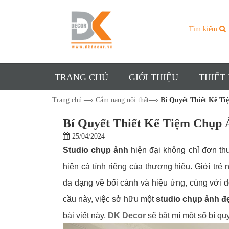
Tìm kiếm
TRANG CHỦ
GIỚI THIỆU
THIẾT
Trang chủ
—›
Cẩm nang nội thất
—›
Bí Quyết Thiết Kế T
Bí Quyết Thiết Kế Tiệm Chụp
25/04/2024
Studio chụp ảnh
hiện đại không chỉ đơn thu
hiện cá tính riêng của thương hiệu. Giới trẻ 
đa dạng về bối cảnh và hiệu ứng, cùng với 
cầu này, việc sở hữu một
studio chụp ảnh đ
bài viết này,
DK Decor
sẽ bật mí một số bí qu