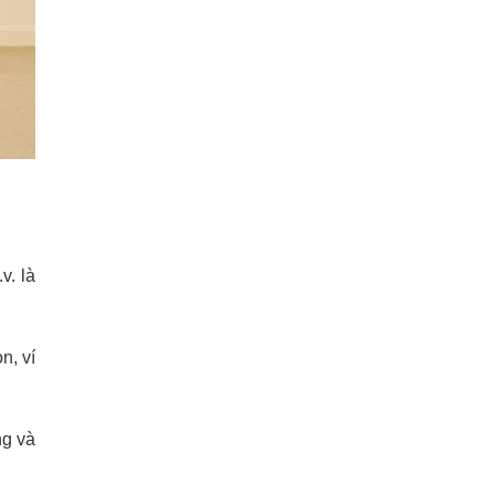
v. là
n, ví
ng và