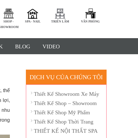
SHOP -
SPA - NAIL
TRIỂN LÃM
VĂN PHÒNG
SHOWROOM
K
BLOG
VIDEO
DỊCH VỤ CỦA CHÚNG TÔI
, thể
Thiết Kế Showroom Xe Máy
 lợi,
Thiết Kế Shop – Showroom
g nhu
Thiết Kế Shop Mỹ Phẩm
Trong
Thiết Kế Shop Thời Trang
THIẾT KẾ NỘI THẤT SPA