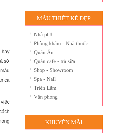
MẪU THIẾT KẾ ĐẸP
Nhà phố
Phòng khám - Nhà thuốc
, hay
Quán Ăn
Quán cafe - trà sữa
và sở
Shop - Showroom
g màu
Spa - Nail
ần cá
Triển Lãm
Văn phòng
 việc
 cách
phong
KHUYỄN MÃI