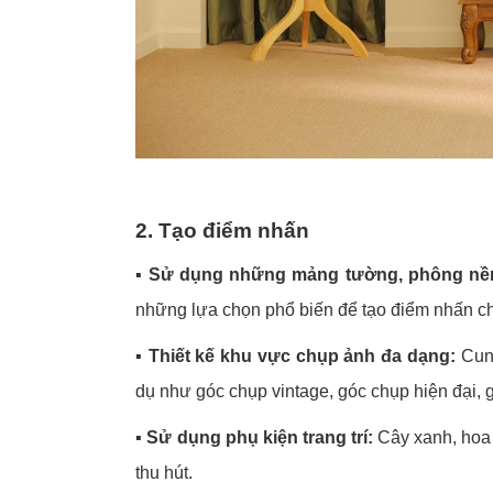
2. Tạo điểm nhấn
▪️
Sử dụng những mảng tường, phông nền
những lựa chọn phổ biến để tạo điểm nhấn c
▪️
Thiết kế khu vực chụp ảnh đa dạng:
Cung
dụ như góc chụp vintage, góc chụp hiện đại, g
▪️
Sử dụng phụ kiện trang trí:
Cây xanh, hoa t
thu hút.