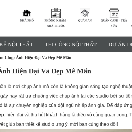
NHÀ PHỐ
PHÒNG KHÁM -
QUÁN ĂN
QUÁN CAFE - TRÀ
NHÀ THUỐC
SỮA
 KẾ NỘI THẤT
THI CÔNG NỘI THẤT
DỰ ÁN D
iệm Chụp Ảnh Hiện Đại Và Đẹp Mê Mẩn
 Ảnh Hiện Đại Và Đẹp Mê Mẩn
ần là nơi chụp ảnh mà còn là không gian sáng tạo nghệ thuật
ngày nay rất ưa chuộng việc chụp ảnh tại các studio bởi sự tiện
đó là sự chuyên nghiệp của đội ngũ nhiếp ảnh gia. Để đáp ứn
ẹp
, hiện đại và thu hút khách hàng là điều vô cùng quan trọng. 
yết giúp bạn thiết kế studio ưng ý, mời bạn cùng theo dõi!