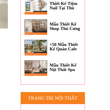
Dương?
Thiết Kế Tiệm
Nail Tại Thủ
Đức
Mẫu Thiết Kế
Shop Thú Cưng
Petshop Đẹp
TPHCM
+50 Mẫu Thiết
Kế Quán Cafe
Ngoài Trời Tại
Thủ Đức
Mẫu Thiết Kế
Nội Thất Spa
Hot 2026
TRANG TRÍ NỘI THẤT