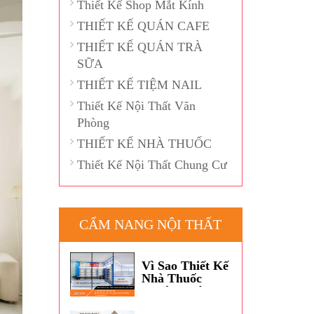
Thiết Kế Shop Mắt Kính
THIẾT KẾ QUÁN CAFE
THIẾT KẾ QUÁN TRÀ
SỮA
THIẾT KẾ TIỆM NAIL
Thiết Kế Nội Thất Văn
Phòng
THIẾT KẾ NHÀ THUỐC
Thiết Kế Nội Thất Chung Cư
CẨM NANG NỘI THẤT
Vì Sao Thiết Kế
Nhà Thuốc
Thường Dùng
Màu Xanh