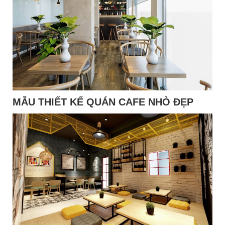
MẪU THIẾT KẾ QUÁN CAFE NHỎ ĐẸP