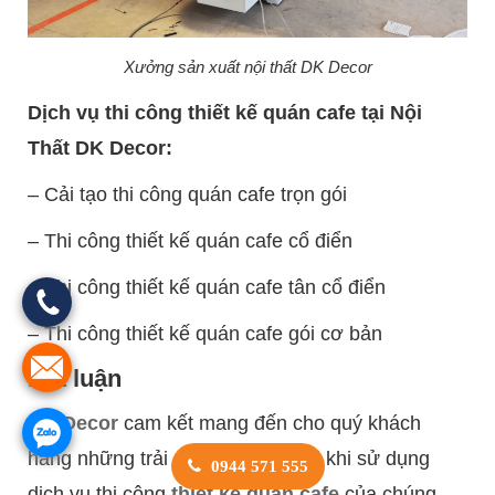
Xưởng sản xuất nội thất DK Decor
Dịch vụ thi công thiết kế quán cafe tại Nội
Thất DK Decor:
– Cải tạo thi công quán cafe trọn gói
– Thi công thiết kế quán cafe cổ điển
– Thi công thiết kế quán cafe tân cổ điển
– Thi công thiết kế quán cafe gói cơ bản
Kết luận
DK Decor
cam kết mang đến cho quý khách
hàng những trải nghiệm tuyệt vời khi sử dụng
0944 571 555
dịch vụ thi công
thiết kế quán cafe
của chúng