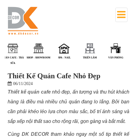
NHÀ PHỐ
PHÒNG KHÁM - NHÀ
QUÁN ĂN
QUÁN CAFE - TRÀ
SHOP - SHOWROOM
S
THUỐC
SỮA
Thiết Kế Quán Cafe Nhỏ Đẹp
06/11/2024
Thiết kế quán cafe
nhỏ đẹp, ấn tượng và thu hút khách
hàng là điều mà nhiều chủ quán đang lo lắng. Bởi bạn
cần phải khéo léo lựa chọn màu sắc, bố trí ánh sáng và
sắp xếp nội thất sao cho rộng rãi, gọn gàng và bắt mắt.
Cùng
DK DECOR
tham khảo ngay một số tip thiết kế