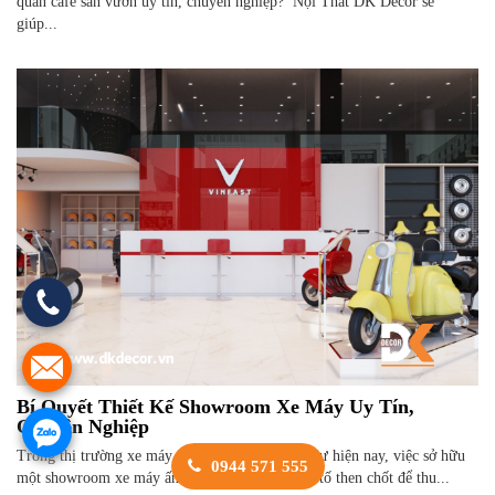
quán cafe sân vườn uy tín, chuyên nghiệp? Nội Thất DK Decor sẽ
giúp...
Bí Quyết Thiết Kế Showroom Xe Máy Uy Tín,
Chuyên Nghiệp
Trong thị trường xe máy cạnh tranh sôi động như hiện nay, việc sở hữu
0944 571 555
một showroom xe máy ấn tượng, thu hút là yếu tố then chốt để thu...