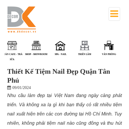
NHÀ PHỐ
PHÒNG KHÁM - NHÀ
QUÁN ĂN
QUÁN CAFE - TRÀ
SHOP - SHOWROOM
S
THUỐC
SỮA
Thiết Kế Tiệm Nail Đẹp Quận Tân
Phú
09/01/2024
Nhu cầu làm đẹp tại Việt Nam đang ngày càng phát
triển. Và không xa lạ gì khi bạn thấy có rất nhiều tiệm
nail xuất hiện trên các con đường tại Hồ Chí Minh. Tuy
nhiên, không phải tiệm nail nào cũng đông và thu hút