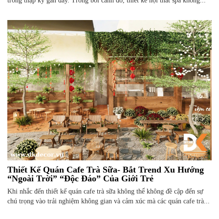
trong thập kỷ gần đây. Trong bối cảnh đó, thiết kế nội thất spa không...
Thiết Kế Quán Cafe Trà Sữa- Bắt Trend Xu Hướng
“Ngoài Trời” “Độc Đáo” Của Giới Trẻ
Khi nhắc đến thiết kế quán cafe trà sữa không thể không đề cập đến sự
chú trọng vào trải nghiệm không gian và cảm xúc mà các quán cafe trà...