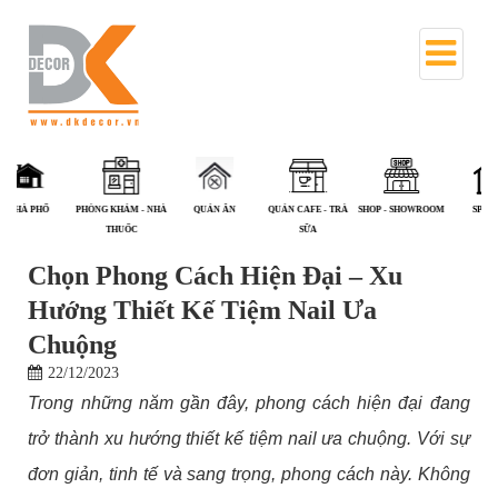
NHÀ PHỐ
PHÒNG KHÁM - NHÀ
QUÁN ĂN
QUÁN CAFE - TRÀ
SHOP - SHOWROOM
S
THUỐC
SỮA
Chọn Phong Cách Hiện Đại – Xu
Hướng Thiết Kế Tiệm Nail Ưa
Chuộng
22/12/2023
Trong những năm gần đây, phong cách hiện đại đang
trở thành xu hướng thiết kế tiệm nail ưa chuộng. Với sự
đơn giản, tinh tế và sang trọng, phong cách này. Không