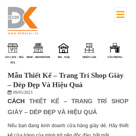
NHÀ PHỐ
PHÒNG KHÁM - NHÀ
QUÁN ĂN
QUÁN CAFE - TRÀ
SHOP - SHOWROOM
S
THUỐC
SỮA
Mẫu Thiết Kế – Trang Trí Shop Giày
– Dép Đẹp Và Hiệu Quả
09/05/2023
CÁCH
THIẾT KẾ – TRANG TRÍ SHOP
GIÀY – DÉP ĐẸP VÀ HIỆU QUẢ
Nếu bạn đang kinh doanh cửa hàng giày dé. Hãy thiết
kế cửa hàng của mình trở nên độc đáo, bắt mắt.