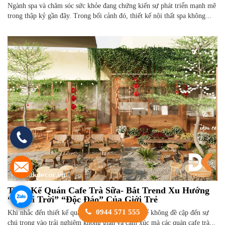
Ngành spa và chăm sóc sức khỏe đang chứng kiến sự phát triển mạnh mẽ
trong thập kỷ gần đây. Trong bối cảnh đó, thiết kế nội thất spa không...
Thiết Kế Quán Cafe Trà Sữa- Bắt Trend Xu Hướng
“Ngoài Trời” “Độc Đáo” Của Giới Trẻ
0944 571 555
Khi nhắc đến thiết kế quán cafe trà sữa không thể không đề cập đến sự
chú trọng vào trải nghiệm không gian và cảm xúc mà các quán cafe trà...