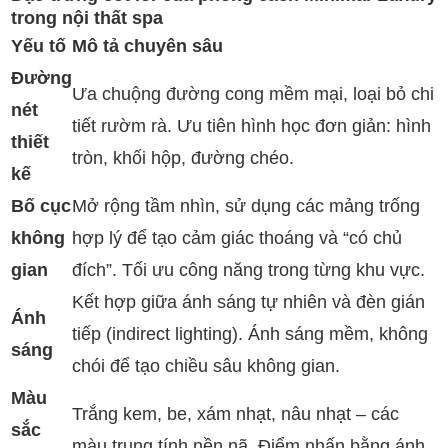
trong nội thất spa
Yếu tố
Mô tả chuyên sâu
Đường
Ưa chuộng đường cong mềm mại, loại bỏ chi
nét
tiết rườm rà. Ưu tiên hình học đơn giản: hình
thiết
tròn, khối hộp, đường chéo.
kế
Bố cục
Mở rộng tầm nhìn, sử dụng các mảng trống
không
hợp lý để tạo cảm giác thoáng và “có chủ
gian
đích”. Tối ưu công năng trong từng khu vực.
Kết hợp giữa ánh sáng tự nhiên và đèn gián
Ánh
tiếp (indirect lighting). Ánh sáng mềm, không
sáng
chói để tạo chiều sâu không gian.
Màu
Trắng kem, be, xám nhạt, nâu nhạt – các
sắc
màu trung tính nền nã. Điểm nhấn bằng ánh