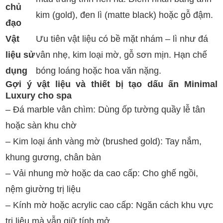
chủ
kim (gold), đen lì (matte black) hoặc gỗ đậm.
đạo
Vật
Ưu tiên vật liệu có bề mặt nhám – lì như đá
liệu sử
vân nhẹ, kim loại mờ, gỗ sơn mịn. Hạn chế
dụng
bóng loáng hoặc hoa văn nặng.
Gợi ý vật liệu và thiết bị tạo dấu ấn Minimal
Luxury cho spa
– Đá marble vân chìm: Dùng ốp tường quầy lễ tân
hoặc sàn khu chờ
– Kim loại ánh vàng mờ (brushed gold): Tay nắm,
khung gương, chân bàn
– Vải nhung mờ hoặc da cao cấp: Cho ghế ngồi,
nệm giường trị liệu
– Kính mờ hoặc acrylic cao cấp: Ngăn cách khu vực
trị liệu mà vẫn giữ tính mở