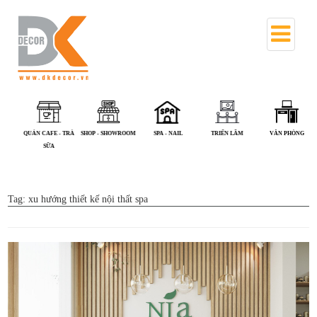
QUÁN CAFE - TRÀ
SHOP - SHOWROOM
SPA - NAIL
TRIỂN LÃM
VĂN PHÒNG
SỮA
Tag:
xu hướng thiết kế nội thất spa