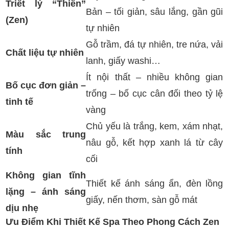
Triết lý “Thiền”
Bản – tối giản, sâu lắng, gần gũi
(Zen)
tự nhiên
Gỗ trầm, đá tự nhiên, tre nứa, vải
Chất liệu tự nhiên
lanh, giấy washi…
Ít nội thất – nhiều không gian
Bố cục đơn giản –
trống – bố cục cân đối theo tỷ lệ
tinh tế
vàng
Chủ yếu là trắng, kem, xám nhạt,
Màu sắc trung
nâu gỗ, kết hợp xanh lá từ cây
tính
cối
Không gian tĩnh
Thiết kế ánh sáng ẩn, đèn lồng
lặng – ánh sáng
giấy, nến thơm, sàn gỗ mát
dịu nhẹ
Ưu Điểm Khi Thiết Kế Spa Theo Phong Cách Zen