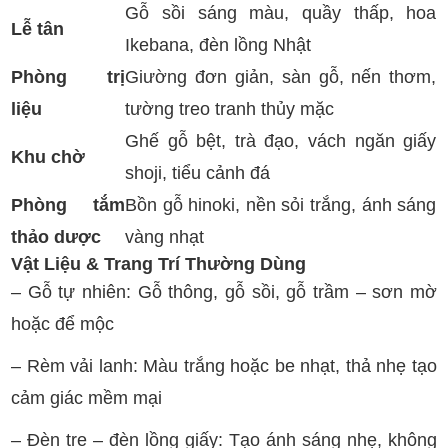
Gỗ sồi sáng màu, quầy thấp, hoa
Lễ tân
Ikebana, đèn lồng Nhật
Phòng trị
Giường đơn giản, sàn gỗ, nến thơm,
liệu
tường treo tranh thủy mặc
Ghế gỗ bệt, trà đạo, vách ngăn giấy
Khu chờ
shoji, tiểu cảnh đá
Phòng tắm
Bồn gỗ hinoki, nền sỏi trắng, ánh sáng
thảo dược
vàng nhạt
Vật Liệu & Trang Trí Thường Dùng
– Gỗ tự nhiên: Gỗ thông, gỗ sồi, gỗ trầm – sơn mờ
hoặc để mộc
– Rèm vải lanh: Màu trắng hoặc be nhạt, thả nhẹ tạo
cảm giác mềm mại
– Đèn tre – đèn lồng giấy: Tạo ánh sáng nhẹ, không