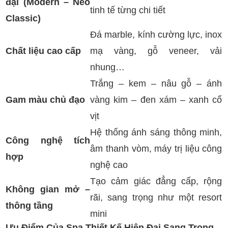
đại (Modern – Neo
tinh tế từng chi tiết
Classic)
Đá marble, kính cường lực, inox
Chất liệu cao cấp
mạ vàng, gỗ veneer, vải
nhung…
Trắng – kem – nâu gỗ – ánh
Gam màu chủ đạo
vàng kim – đen xám – xanh cổ
vịt
Hệ thống ánh sáng thông minh,
Công nghệ tích
âm thanh vòm, máy trị liệu công
hợp
nghệ cao
Tạo cảm giác đẳng cấp, rộng
Không gian mở –
rãi, sang trọng như một resort
thông tầng
mini
Ưu Điểm Của Spa Thiết Kế Hiện Đại Sang Trọng