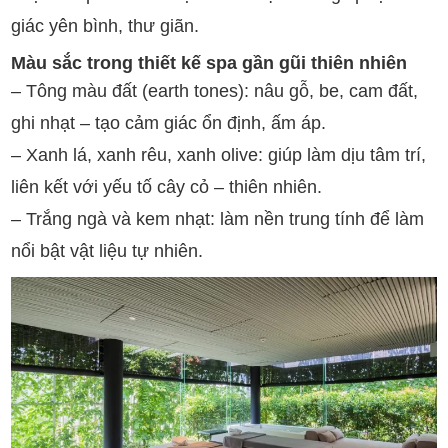
giác yên bình, thư giãn.
Màu sắc trong thiết kế spa gần gũi thiên nhiên
– Tông màu đất (earth tones): nâu gỗ, be, cam đất,
ghi nhạt – tạo cảm giác ổn định, ấm áp.
– Xanh lá, xanh rêu, xanh olive: giúp làm dịu tâm trí,
liên kết với yếu tố cây cỏ – thiên nhiên.
– Trắng ngà và kem nhạt: làm nền trung tính để làm
nổi bật vật liệu tự nhiên.