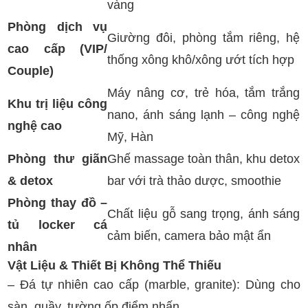
vàng
Phòng dịch vụ
Giường đôi, phòng tắm riêng, hệ
cao cấp (VIP/
thống xông khô/xông ướt tích hợp
Couple)
Máy nâng cơ, trẻ hóa, tắm trắng
Khu trị liệu công
nano, ánh sáng lạnh – công nghệ
nghệ cao
Mỹ, Hàn
Phòng thư giãn
Ghế massage toàn thân, khu detox
& detox
bar với trà thảo dược, smoothie
Phòng thay đồ –
Chất liệu gỗ sang trọng, ánh sáng
tủ locker cá
cảm biến, camera bảo mật ẩn
nhân
Vật Liệu & Thiết Bị Không Thể Thiếu
– Đá tự nhiên cao cấp (marble, granite): Dùng cho
sàn, quầy, tường ốp điểm nhấn