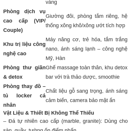
vàng
Phòng dịch vụ
Giường đôi, phòng tắm riêng, hệ
cao cấp (VIP/
thống xông khô/xông ướt tích hợp
Couple)
Máy nâng cơ, trẻ hóa, tắm trắng
Khu trị liệu công
nano, ánh sáng lạnh – công nghệ
nghệ cao
Mỹ, Hàn
Phòng thư giãn
Ghế massage toàn thân, khu detox
& detox
bar với trà thảo dược, smoothie
Phòng thay đồ –
Chất liệu gỗ sang trọng, ánh sáng
tủ locker cá
cảm biến, camera bảo mật ẩn
nhân
Vật Liệu & Thiết Bị Không Thể Thiếu
– Đá tự nhiên cao cấp (marble, granite): Dùng cho
sàn, quầy, tường ốp điểm nhấn