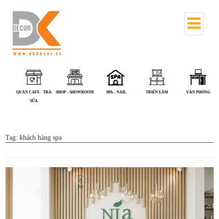
QUÁN CAFE - TRÀ
SHOP - SHOWROOM
SPA - NAIL
TRIỂN LÃM
VĂN PHÒNG
SỮA
Tag:
khách hàng spa