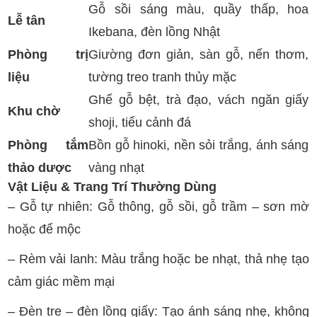
Gỗ sồi sáng màu, quầy thấp, hoa
Lễ tân
Ikebana, đèn lồng Nhật
Phòng trị
Giường đơn giản, sàn gỗ, nến thơm,
liệu
tường treo tranh thủy mặc
Ghế gỗ bệt, trà đạo, vách ngăn giấy
Khu chờ
shoji, tiểu cảnh đá
Phòng tắm
Bồn gỗ hinoki, nền sỏi trắng, ánh sáng
thảo dược
vàng nhạt
Vật Liệu & Trang Trí Thường Dùng
– Gỗ tự nhiên: Gỗ thông, gỗ sồi, gỗ trầm – sơn mờ
hoặc để mộc
– Rèm vải lanh: Màu trắng hoặc be nhạt, thả nhẹ tạo
cảm giác mềm mại
– Đèn tre – đèn lồng giấy: Tạo ánh sáng nhẹ, không