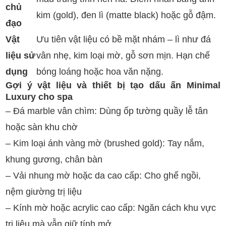
chủ
kim (gold), đen lì (matte black) hoặc gỗ đậm.
đạo
Vật
Ưu tiên vật liệu có bề mặt nhám – lì như đá
liệu sử
vân nhẹ, kim loại mờ, gỗ sơn mịn. Hạn chế
dụng
bóng loáng hoặc hoa văn nặng.
Gợi ý vật liệu và thiết bị tạo dấu ấn Minimal
Luxury cho spa
– Đá marble vân chìm: Dùng ốp tường quầy lễ tân
hoặc sàn khu chờ
– Kim loại ánh vàng mờ (brushed gold): Tay nắm,
khung gương, chân bàn
– Vải nhung mờ hoặc da cao cấp: Cho ghế ngồi,
nệm giường trị liệu
– Kính mờ hoặc acrylic cao cấp: Ngăn cách khu vực
trị liệu mà vẫn giữ tính mở