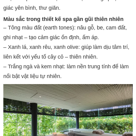
giác yên bình, thư giãn.
Màu sắc trong thiết kế spa gần gũi thiên nhiên
– Tông màu đất (earth tones): nâu gỗ, be, cam đất,
ghi nhạt – tạo cảm giác ổn định, ấm áp.
– Xanh lá, xanh rêu, xanh olive: giúp làm dịu tâm trí,
liên kết với yếu tố cây cỏ – thiên nhiên.
– Trắng ngà và kem nhạt: làm nền trung tính để làm
nổi bật vật liệu tự nhiên.