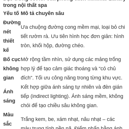
trong nội thất spa
Yếu tố
Mô tả chuyên sâu
Đường
Ưa chuộng đường cong mềm mại, loại bỏ chi
nét
tiết rườm rà. Ưu tiên hình học đơn giản: hình
thiết
tròn, khối hộp, đường chéo.
kế
Bố cục
Mở rộng tầm nhìn, sử dụng các mảng trống
không
hợp lý để tạo cảm giác thoáng và “có chủ
gian
đích”. Tối ưu công năng trong từng khu vực.
Kết hợp giữa ánh sáng tự nhiên và đèn gián
Ánh
tiếp (indirect lighting). Ánh sáng mềm, không
sáng
chói để tạo chiều sâu không gian.
Màu
Trắng kem, be, xám nhạt, nâu nhạt – các
sắc
màu trung tính nền nã. Điểm nhấn bằng ánh