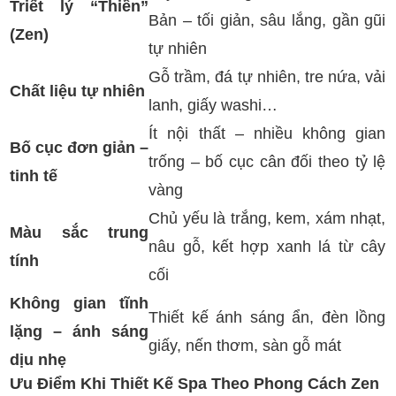
Triết lý “Thiền”
Bản – tối giản, sâu lắng, gần gũi
(Zen)
tự nhiên
Gỗ trầm, đá tự nhiên, tre nứa, vải
Chất liệu tự nhiên
lanh, giấy washi…
Ít nội thất – nhiều không gian
Bố cục đơn giản –
trống – bố cục cân đối theo tỷ lệ
tinh tế
vàng
Chủ yếu là trắng, kem, xám nhạt,
Màu sắc trung
nâu gỗ, kết hợp xanh lá từ cây
tính
cối
Không gian tĩnh
Thiết kế ánh sáng ẩn, đèn lồng
lặng – ánh sáng
giấy, nến thơm, sàn gỗ mát
dịu nhẹ
Ưu Điểm Khi Thiết Kế Spa Theo Phong Cách Zen