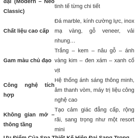
đại (Modern – Neo
tinh tế từng chi tiết
Classic)
Đá marble, kính cường lực, inox
Chất liệu cao cấp
mạ vàng, gỗ veneer, vải
nhung…
Trắng – kem – nâu gỗ – ánh
Gam màu chủ đạo
vàng kim – đen xám – xanh cổ
vịt
Hệ thống ánh sáng thông minh,
Công nghệ tích
âm thanh vòm, máy trị liệu công
hợp
nghệ cao
Tạo cảm giác đẳng cấp, rộng
Không gian mở –
rãi, sang trọng như một resort
thông tầng
mini
Ưu Điểm Của Spa Thiết Kế Hiện Đại Sang Trọng