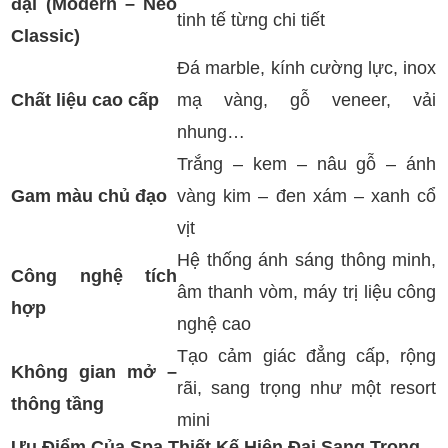
đại (Modern – Neo
tinh tế từng chi tiết
Classic)
Đá marble, kính cường lực, inox
Chất liệu cao cấp
mạ vàng, gỗ veneer, vải
nhung…
Trắng – kem – nâu gỗ – ánh
Gam màu chủ đạo
vàng kim – đen xám – xanh cổ
vịt
Hệ thống ánh sáng thông minh,
Công nghệ tích
âm thanh vòm, máy trị liệu công
hợp
nghệ cao
Tạo cảm giác đẳng cấp, rộng
Không gian mở –
rãi, sang trọng như một resort
thông tầng
mini
Ưu Điểm Của Spa Thiết Kế Hiện Đại Sang Trọng