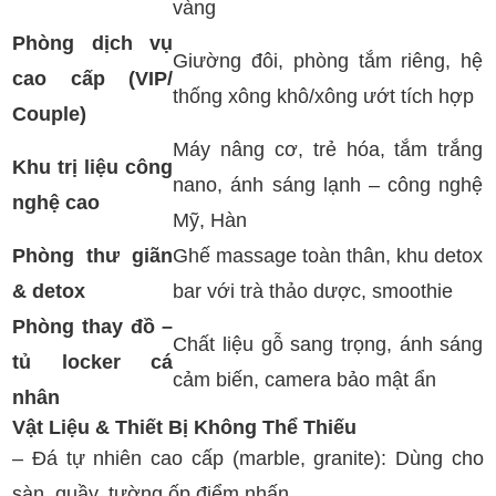
vàng
Phòng dịch vụ
Giường đôi, phòng tắm riêng, hệ
cao cấp (VIP/
thống xông khô/xông ướt tích hợp
Couple)
Máy nâng cơ, trẻ hóa, tắm trắng
Khu trị liệu công
nano, ánh sáng lạnh – công nghệ
nghệ cao
Mỹ, Hàn
Phòng thư giãn
Ghế massage toàn thân, khu detox
& detox
bar với trà thảo dược, smoothie
Phòng thay đồ –
Chất liệu gỗ sang trọng, ánh sáng
tủ locker cá
cảm biến, camera bảo mật ẩn
nhân
Vật Liệu & Thiết Bị Không Thể Thiếu
– Đá tự nhiên cao cấp (marble, granite): Dùng cho
sàn, quầy, tường ốp điểm nhấn