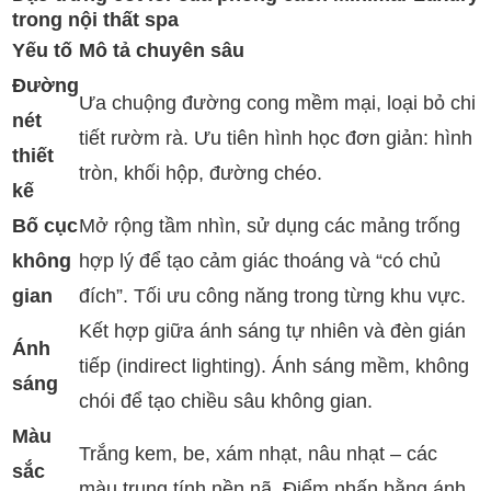
trong nội thất spa
Yếu tố
Mô tả chuyên sâu
Đường
Ưa chuộng đường cong mềm mại, loại bỏ chi
nét
tiết rườm rà. Ưu tiên hình học đơn giản: hình
thiết
tròn, khối hộp, đường chéo.
kế
Bố cục
Mở rộng tầm nhìn, sử dụng các mảng trống
không
hợp lý để tạo cảm giác thoáng và “có chủ
gian
đích”. Tối ưu công năng trong từng khu vực.
Kết hợp giữa ánh sáng tự nhiên và đèn gián
Ánh
tiếp (indirect lighting). Ánh sáng mềm, không
sáng
chói để tạo chiều sâu không gian.
Màu
Trắng kem, be, xám nhạt, nâu nhạt – các
sắc
màu trung tính nền nã. Điểm nhấn bằng ánh