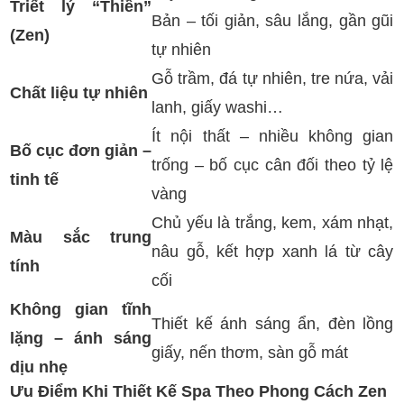
Triết lý “Thiền”
Bản – tối giản, sâu lắng, gần gũi
(Zen)
tự nhiên
Gỗ trầm, đá tự nhiên, tre nứa, vải
Chất liệu tự nhiên
lanh, giấy washi…
Ít nội thất – nhiều không gian
Bố cục đơn giản –
trống – bố cục cân đối theo tỷ lệ
tinh tế
vàng
Chủ yếu là trắng, kem, xám nhạt,
Màu sắc trung
nâu gỗ, kết hợp xanh lá từ cây
tính
cối
Không gian tĩnh
Thiết kế ánh sáng ẩn, đèn lồng
lặng – ánh sáng
giấy, nến thơm, sàn gỗ mát
dịu nhẹ
Ưu Điểm Khi Thiết Kế Spa Theo Phong Cách Zen