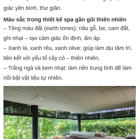
giác yên bình, thư giãn.
Màu sắc trong thiết kế spa gần gũi thiên nhiên
– Tông màu đất (earth tones): nâu gỗ, be, cam đất,
ghi nhạt – tạo cảm giác ổn định, ấm áp.
– Xanh lá, xanh rêu, xanh olive: giúp làm dịu tâm trí,
liên kết với yếu tố cây cỏ – thiên nhiên.
– Trắng ngà và kem nhạt: làm nền trung tính để làm
nổi bật vật liệu tự nhiên.