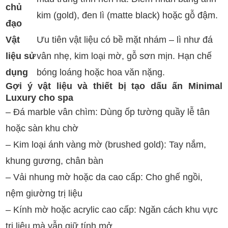
chủ
kim (gold), đen lì (matte black) hoặc gỗ đậm.
đạo
Vật
Ưu tiên vật liệu có bề mặt nhám – lì như đá
liệu sử
vân nhẹ, kim loại mờ, gỗ sơn mịn. Hạn chế
dụng
bóng loáng hoặc hoa văn nặng.
Gợi ý vật liệu và thiết bị tạo dấu ấn Minimal
Luxury cho spa
– Đá marble vân chìm: Dùng ốp tường quầy lễ tân
hoặc sàn khu chờ
– Kim loại ánh vàng mờ (brushed gold): Tay nắm,
khung gương, chân bàn
– Vải nhung mờ hoặc da cao cấp: Cho ghế ngồi,
nệm giường trị liệu
– Kính mờ hoặc acrylic cao cấp: Ngăn cách khu vực
trị liệu mà vẫn giữ tính mở