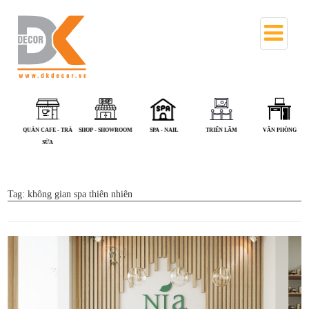
QUÁN CAFE - TRÀ
SHOP - SHOWROOM
SPA - NAIL
TRIỂN LÃM
VĂN PHÒNG
SỮA
Tag:
không gian spa thiên nhiên