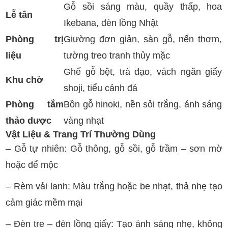
Gỗ sồi sáng màu, quầy thấp, hoa
Lễ tân
Ikebana, đèn lồng Nhật
Phòng trị
Giường đơn giản, sàn gỗ, nến thơm,
liệu
tường treo tranh thủy mặc
Ghế gỗ bệt, trà đạo, vách ngăn giấy
Khu chờ
shoji, tiểu cảnh đá
Phòng tắm
Bồn gỗ hinoki, nền sỏi trắng, ánh sáng
thảo dược
vàng nhạt
Vật Liệu & Trang Trí Thường Dùng
– Gỗ tự nhiên: Gỗ thông, gỗ sồi, gỗ trầm – sơn mờ
hoặc để mộc
– Rèm vải lanh: Màu trắng hoặc be nhạt, thả nhẹ tạo
cảm giác mềm mại
– Đèn tre – đèn lồng giấy: Tạo ánh sáng nhẹ, không