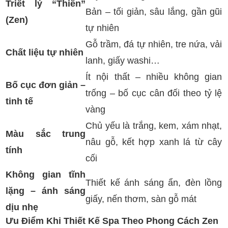
Triết lý “Thiền”
Bản – tối giản, sâu lắng, gần gũi
(Zen)
tự nhiên
Gỗ trầm, đá tự nhiên, tre nứa, vải
Chất liệu tự nhiên
lanh, giấy washi…
Ít nội thất – nhiều không gian
Bố cục đơn giản –
trống – bố cục cân đối theo tỷ lệ
tinh tế
vàng
Chủ yếu là trắng, kem, xám nhạt,
Màu sắc trung
nâu gỗ, kết hợp xanh lá từ cây
tính
cối
Không gian tĩnh
Thiết kế ánh sáng ẩn, đèn lồng
lặng – ánh sáng
giấy, nến thơm, sàn gỗ mát
dịu nhẹ
Ưu Điểm Khi Thiết Kế Spa Theo Phong Cách Zen