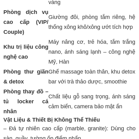
vàng
Phòng dịch vụ
Giường đôi, phòng tắm riêng, hệ
cao cấp (VIP/
thống xông khô/xông ướt tích hợp
Couple)
Máy nâng cơ, trẻ hóa, tắm trắng
Khu trị liệu công
nano, ánh sáng lạnh – công nghệ
nghệ cao
Mỹ, Hàn
Phòng thư giãn
Ghế massage toàn thân, khu detox
& detox
bar với trà thảo dược, smoothie
Phòng thay đồ –
Chất liệu gỗ sang trọng, ánh sáng
tủ locker cá
cảm biến, camera bảo mật ẩn
nhân
Vật Liệu & Thiết Bị Không Thể Thiếu
– Đá tự nhiên cao cấp (marble, granite): Dùng cho
sàn, quầy, tường ốp điểm nhấn