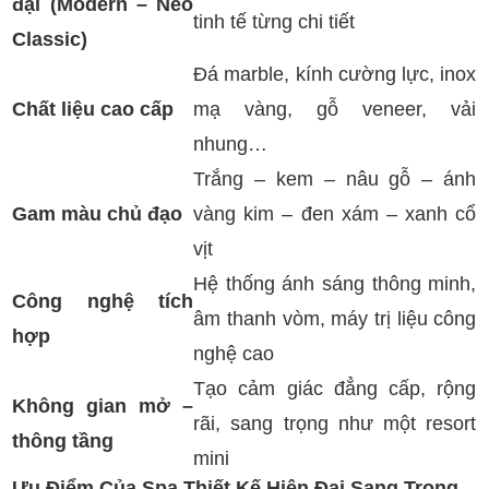
đại (Modern – Neo
tinh tế từng chi tiết
Classic)
Đá marble, kính cường lực, inox
Chất liệu cao cấp
mạ vàng, gỗ veneer, vải
nhung…
Trắng – kem – nâu gỗ – ánh
Gam màu chủ đạo
vàng kim – đen xám – xanh cổ
vịt
Hệ thống ánh sáng thông minh,
Công nghệ tích
âm thanh vòm, máy trị liệu công
hợp
nghệ cao
Tạo cảm giác đẳng cấp, rộng
Không gian mở –
rãi, sang trọng như một resort
thông tầng
mini
Ưu Điểm Của Spa Thiết Kế Hiện Đại Sang Trọng