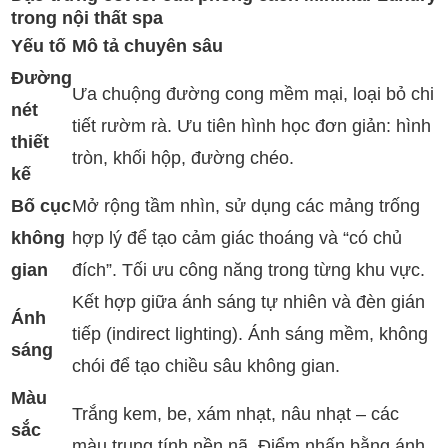
trong nội thất spa
Yếu tố
Mô tả chuyên sâu
Đường
Ưa chuộng đường cong mềm mại, loại bỏ chi
nét
tiết rườm rà. Ưu tiên hình học đơn giản: hình
thiết
tròn, khối hộp, đường chéo.
kế
Bố cục
Mở rộng tầm nhìn, sử dụng các mảng trống
không
hợp lý để tạo cảm giác thoáng và “có chủ
gian
đích”. Tối ưu công năng trong từng khu vực.
Kết hợp giữa ánh sáng tự nhiên và đèn gián
Ánh
tiếp (indirect lighting). Ánh sáng mềm, không
sáng
chói để tạo chiều sâu không gian.
Màu
Trắng kem, be, xám nhạt, nâu nhạt – các
sắc
màu trung tính nền nã. Điểm nhấn bằng ánh