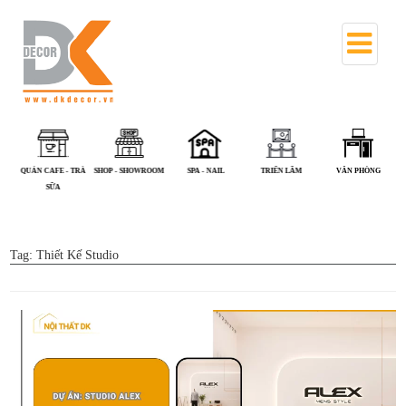
QUÁN CAFE - TRÀ
SHOP - SHOWROOM
SPA - NAIL
TRIỂN LÃM
VĂN PHÒNG
SỮA
Tag:
Thiết Kế Studio