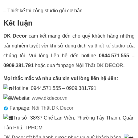
– Thiết kế thi công studio gói cơ bản
Kết luận
DK Decor
cam kết mang đến cho quý khách hàng những
trải nghiệm tuyệt vời khi sử dụng dịch vụ
thiết kế studio
của
chúng tôi. Vui lòng liên hệ đến hotline
0944.571.555 –
0909.381.791
hoặc qua fanpage
Nội Thất DK DECOR.
Mọi thắc mắc và nhu cầu xin vui lòng liên hệ đến:
Hotline: 0944.571.555 – 0909.381.791
Website:
www.dkdecor.vn
Fanpage:
Nội Thất DK Decor
Trụ sở: 38/37 Chế Lan Viên, Phường Tây Thạnh, Quận
Tân Phú, TPHCM
DK Decor rất hân hạnh được phục vụ quý khách hàng!