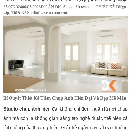
Posted
Categories
Tags
27/07/2024
06/07/2026
DỰ ÁN DK
,
Shop - Showroom
,
THIẾT KẾ DK
gò
on
vấp
,
Thiết Kế Studio
Leave a comment
Bí Quyết Thiết Kế Tiệm Chụp Ảnh Hiện Đại Và Đẹp Mê Mẩn
Studio chụp ảnh
hiện đại không chỉ đơn thuần là nơi chụp
ảnh mà còn là không gian sáng tạo nghệ thuật, thể hiện cá
tính riêng của thương hiệu. Giới trẻ ngày nay rất ưa chuộng