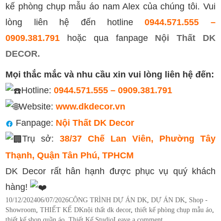
kế phòng chụp mẫu áo nam Alex của chúng tôi. Vui
lòng liên hệ đến hotline
0944.571.555 –
0909.381.791
hoặc qua fanpage
Nội Thất DK
DECOR.
Mọi thắc mắc và nhu cầu xin vui lòng liên hệ đến:
Hotline:
0944.571.555 – 0909.381.791
Website:
www.dkdecor.vn
Fanpage:
Nội Thất DK Decor
Trụ sở:
38/37 Chế Lan Viên, Phường Tây
Thạnh, Quận Tân Phú, TPHCM
DK Decor rất hân hạnh được phục vụ quý khách
hàng!
Posted
Categories
10/12/2024
06/07/2026
CÔNG TRÌNH DỰ ÁN DK
,
DỰ ÁN DK
,
Shop -
on
Tags
Showroom
,
THIẾT KẾ DK
nội thất dk decor
,
thiết kế phòng chụp mẫu áo
,
thiết kế shop quần áo
,
Thiết Kế Studio
Leave a comment