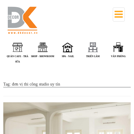
QUÁN CAFE - TRÀ
SHOP - SHOWROOM
SPA - NAIL
TRIỂN LÃM
VĂN PHÒNG
SỮA
Tag:
đơn vị thi công studio uy tín