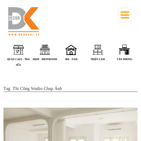
QUÁN CAFE - TRÀ
SHOP - SHOWROOM
SPA - NAIL
TRIỂN LÃM
VĂN PHÒNG
SỮA
Tag:
Thi Công Studio Chụp Ảnh