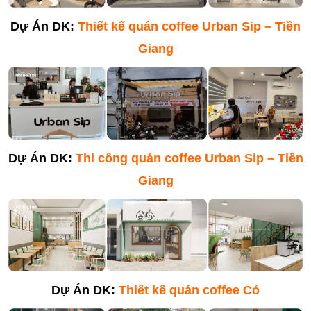
Dự Án DK:
Thiết kế quán coffee Urban Sip – Tiền
Giang
Dự Án DK:
Thi công quán coffee Urban Sip – Tiền
Giang
Dự Án DK:
Thiết kế quán coffee Cỏ