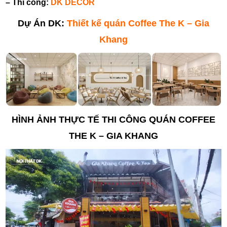
– Thi công:
DK DECOR
Dự Án DK:
Thiết kế quán Coffee The K – Gia
Khang
HÌNH ẢNH THỰC TẾ THI CÔNG QUÁN COFFEE
THE K – GIA KHANG