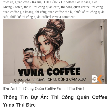
on
Tags
thiết kế
,
Quán cafe - trà sữa
,
THI CÔNG DK
coffee Gia Khang
,
Gia
Khang Coffee
,
the K
,
thi công quán cafe
,
thi công quán coffee
,
thi công
quán coffee gia khang
,
thi công quán coffee the K
,
thiết kế thi công quán
cafe
,
thiết kế thi công quán coffee
Leave a comment
[Dự Án] Thi Công Quán Coffee Yuna [Thủ Đức]
Thông Tin Dự Án: Thi Công Quán Coffee
Yuna
Thủ Đức