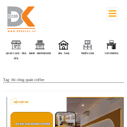
 - NHÀ
QUÁN ĂN
QUÁN CAFE - TRÀ
SHOP - SHOWROOM
SPA - NAIL
TRIỂN LÃM
C
SỮA
Tag:
thi công quán coffee