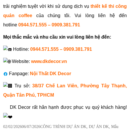
trải nghiệm tuyệt vời khi sử dụng dịch vụ
thiết kế thi công
quán coffee
của chúng tôi. Vui lòng liên hệ đến
hotline
0944.571.555 – 0909.381.791
Mọi thắc mắc và nhu cầu xin vui lòng liên hệ đến:
Hotline:
0944.571.555 – 0909.381.791
Website:
www.dkdecor.vn
Fanpage:
Nội Thất DK Decor
Trụ sở:
38/37 Chế Lan Viên, Phường Tây Thạnh,
Quận Tân Phú, TPHCM
DK Decor rất hân hạnh được phục vụ quý khách hàng!
Posted
Categories
02/02/2026
06/07/2026
CÔNG TRÌNH DỰ ÁN DK
,
DỰ ÁN DK
,
Mẫu