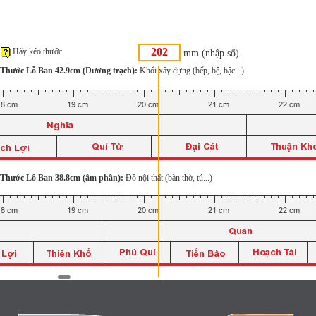
Hãy kéo thước
mm (nhập số)
Thước Lỗ Ban 42.9cm (Dương trạch):
Khối xây dựng (bếp, bệ, bậc...)
Thước Lỗ Ban 38.8cm (âm phần):
Đồ nội thất (bàn thờ, tủ...)