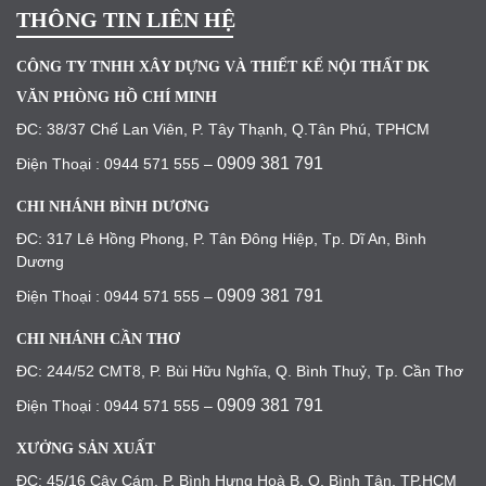
THÔNG TIN LIÊN HỆ
CÔNG TY TNHH XÂY DỰNG VÀ THIẾT KẾ NỘI THẤT DK
VĂN PHÒNG HỒ CHÍ MINH
ĐC: 38/37 Chế Lan Viên, P. Tây Thạnh, Q.Tân Phú, TPHCM
0909 381 791
Điện Thoại : 0944 571 555 –
CHI NHÁNH BÌNH DƯƠNG
ĐC: 317 Lê Hồng Phong, P. Tân Đông Hiệp, Tp. Dĩ An, Bình
Dương
0909 381 791
Điện Thoại : 0944 571 555 –
CHI NHÁNH CẦN THƠ
ĐC: 244/52 CMT8, P. Bùi Hữu Nghĩa, Q. Bình Thuỷ, Tp. Cần Thơ
0909 381 791
Điện Thoại : 0944 571 555 –
XƯỞNG SẢN XUẤT
ĐC: 45/16 Cây Cám, P. Bình Hưng Hoà B, Q. Bình Tân, TP.HCM