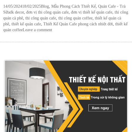
Posted
Categories
14/05/2024
18/02/2025
Blog
,
Mẫu Phong Cách Thiết Kế
,
Quán Cafe - Trà
on
Tags
Sữa
dk decor
,
đơn vị thi công quán cafe
,
đơn vị thiết kế quán cafe
,
thi công
quán cà phê
,
thi công quán cafe
,
thi công quán coffee
,
thiết kế quán cà
phê
,
thiết kế quán cafe
,
Thiết Kế Quán Cafe phong cách nhiệt đới
,
thiết kế
quán coffee
Leave a comment