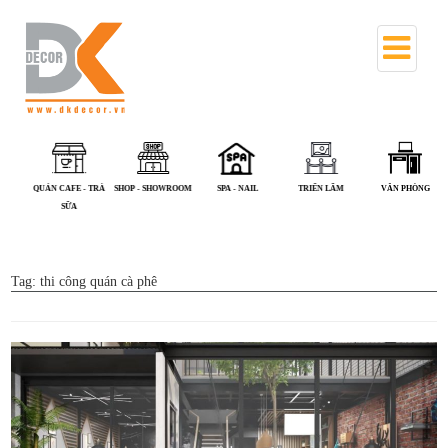
QUÁN CAFE - TRÀ
SHOP - SHOWROOM
SPA - NAIL
TRIỂN LÃM
VĂN PHÒNG
SỮA
Tag:
thi công quán cà phê