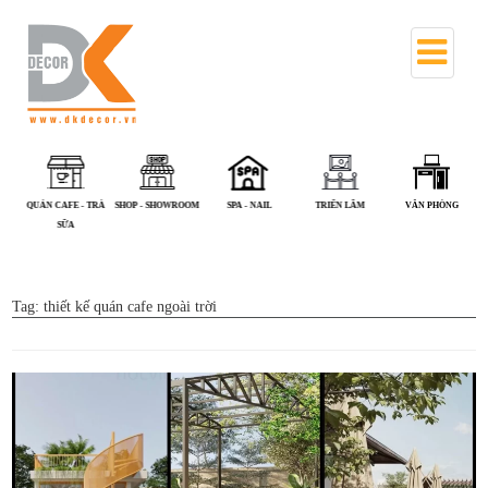
QUÁN CAFE - TRÀ
SHOP - SHOWROOM
SPA - NAIL
TRIỂN LÃM
VĂN PHÒNG
SỮA
Tag:
thiết kế quán cafe ngoài trời