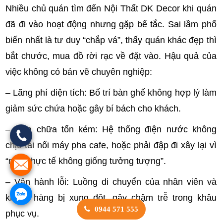
Nhiều chủ quán tìm đến Nội Thất DK Decor khi quán
đã đi vào hoạt động nhưng gặp bế tắc. Sai lầm phổ
biến nhất là tư duy “chắp vá”, thấy quán khác đẹp thì
bắt chước, mua đồ rời rạc về đặt vào. Hậu quả của
việc không có bản vẽ chuyên nghiệp:
– Lãng phí diện tích: Bố trí bàn ghế không hợp lý làm
giảm sức chứa hoặc gây bí bách cho khách.
– Sửa chữa tốn kém: Hệ thống điện nước không
chịu tải nổi máy pha cafe, hoặc phải đập đi xây lại vì
“nhìn thực tế không giống tưởng tượng”.
– Vận hành lỗi: Luồng di chuyển của nhân viên và
khách hàng bị xung đột, gây chậm trễ trong khâu
0944 571 555
phục vụ.