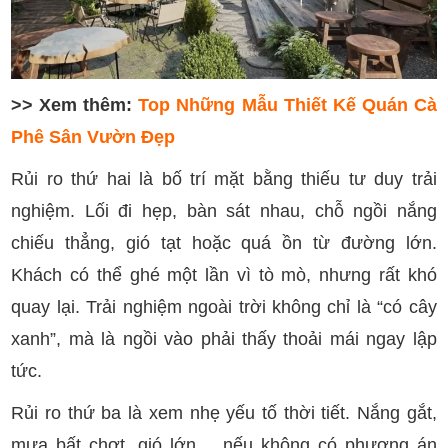
>> Xem thêm:
Top Những Mẫu Thiết Kế Quán Cà
Phê Sân Vườn Đẹp
Rủi ro thứ hai là bố trí mặt bằng thiếu tư duy trải
nghiệm. Lối đi hẹp, bàn sát nhau, chỗ ngồi nắng
chiếu thẳng, gió tạt hoặc quá ồn từ đường lớn.
Khách có thể ghé một lần vì tò mò, nhưng rất khó
quay lại. Trải nghiệm ngoài trời không chỉ là “có cây
xanh”, mà là ngồi vào phải thấy thoải mái ngay lập
tức.
Rủi ro thứ ba là xem nhẹ yếu tố thời tiết. Nắng gắt,
mưa bất chợt, gió lớn… nếu không có phương án