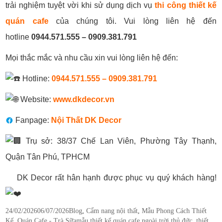
trải nghiệm tuyệt vời khi sử dụng dịch vụ
thi công thiết kế
quán cafe
của chúng tôi. Vui lòng liên hệ đến
hotline
0944.571.555 – 0909.381.791
Mọi thắc mắc và nhu cầu xin vui lòng liên hệ đến:
Hotline:
0944.571.555 – 0909.381.791
Website:
www.dkdecor.vn
Fanpage:
Nội Thất DK Decor
Trụ sở: 38/37 Chế Lan Viên, Phường Tây Thạnh,
Quận Tân Phú, TPHCM
DK Decor rất hân hạnh được phục vụ quý khách hàng!
Posted
Categories
24/02/2026
06/07/2026
Blog
,
Cẩm nang nội thất
,
Mẫu Phong Cách Thiết
on
Tags
Kế
,
Quán Cafe - Trà Sữa
mẫu thiết kế quán cafe ngoài trời thủ đức
,
thiết