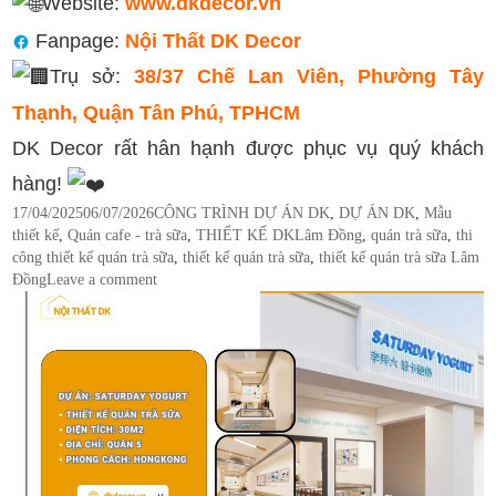
Website:
www.dkdecor.vn
Fanpage:
Nội Thất DK Decor
Trụ sở:
38/37 Chế Lan Viên, Phường Tây
Thạnh, Quận Tân Phú, TPHCM
DK Decor rất hân hạnh được phục vụ quý khách
hàng!
Posted
Categories
17/04/2025
06/07/2026
CÔNG TRÌNH DỰ ÁN DK
,
DỰ ÁN DK
,
Mẫu
on
Tags
thiết kế
,
Quán cafe - trà sữa
,
THIẾT KẾ DK
Lâm Đồng
,
quán trà sữa
,
thi
công thiết kế quán trà sữa
,
thiết kế quán trà sữa
,
thiết kế quán trà sữa Lâm
Đồng
Leave a comment