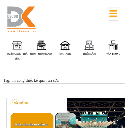
QUÁN ĂN
QUÁN CAFE - TRÀ
SHOP - SHOWROOM
SPA - NAIL
TRIỂN LÃM
VĂN PHÒ
SỮA
Tag:
thi công thiết kế quán trà sữa