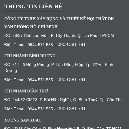
THÔNG TIN LIÊN HỆ
CÔNG TY TNHH XÂY DỰNG VÀ THIẾT KẾ NỘI THẤT DK
VĂN PHÒNG HỒ CHÍ MINH
ĐC: 38/37 Chế Lan Viên, P. Tây Thạnh, Q.Tân Phú, TPHCM
0909 381 791
Điện Thoại : 0944 571 555 –
CHI NHÁNH BÌNH DƯƠNG
ĐC: 317 Lê Hồng Phong, P. Tân Đông Hiệp, Tp. Dĩ An, Bình
Dương
0909 381 791
Điện Thoại : 0944 571 555 –
CHI NHÁNH CẦN THƠ
ĐC: 244/52 CMT8, P. Bùi Hữu Nghĩa, Q. Bình Thuỷ, Tp. Cần Thơ
0909 381 791
Điện Thoại : 0944 571 555 –
XƯỞNG SẢN XUẤT
ĐC: 45/16 Cây Cám, P. Bình Hưng Hoà B, Q. Bình Tân, TP.HCM