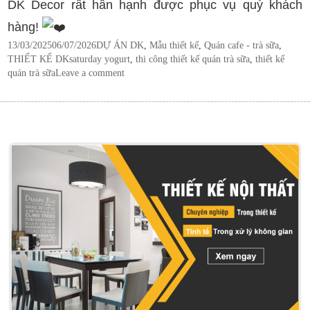
DK Decor rất hân hạnh được phục vụ quý khách
hàng!
Posted
Categories
13/03/2025
06/07/2026
DỰ ÁN DK
,
Mẫu thiết kế
,
Quán cafe - trà sữa
,
on
Tags
THIẾT KẾ DK
saturday yogurt
,
thi công thiết kế quán trà sữa
,
thiết kế
quán trà sữa
Leave a comment