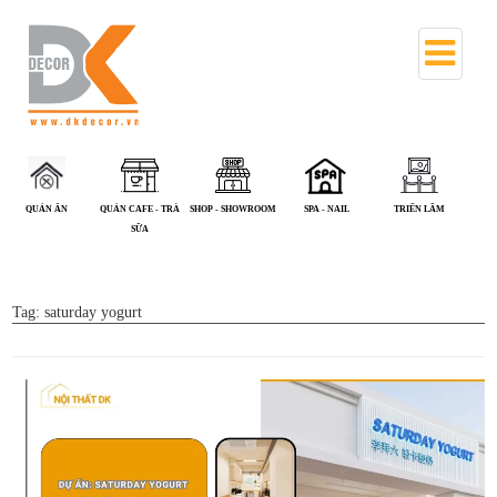
QUÁN CAFE - TRÀ
SHOP - SHOWROOM
SPA - NAIL
TRIỂN LÃM
VĂN PHÒNG
SỮA
Tag:
saturday yogurt