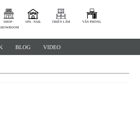
SHOP -
SPA - NAIL
TRIỂN LÃM
VĂN PHÒNG
SHOWROOM
K
BLOG
VIDEO