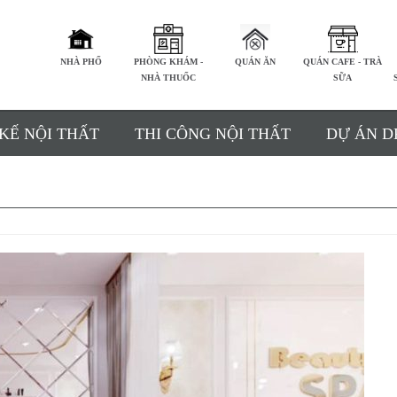
NHÀ PHỐ
PHÒNG KHÁM -
QUÁN ĂN
QUÁN CAFE - TRÀ
NHÀ THUỐC
SỮA
 KẾ NỘI THẤT
THI CÔNG NỘI THẤT
DỰ ÁN D