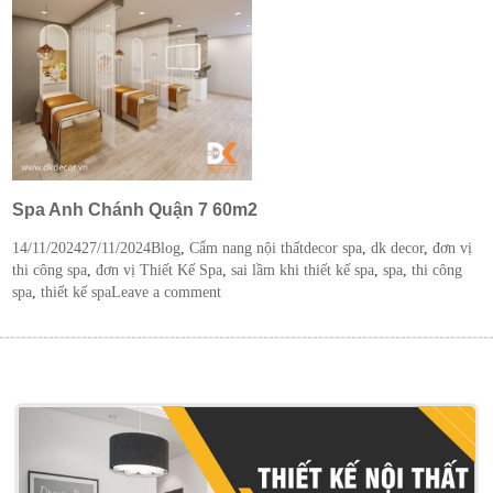
Spa Anh Chánh Quận 7 60m2
Posted
Categories
Tags
14/11/2024
27/11/2024
Blog
,
Cẩm nang nội thất
decor spa
,
dk decor
,
đơn vị
on
thi công spa
,
đơn vị Thiết Kế Spa
,
sai lầm khi thiết kế spa
,
spa
,
thi công
spa
,
thiết kế spa
Leave a comment