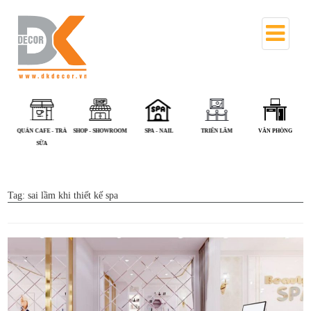
QUÁN CAFE - TRÀ
SHOP - SHOWROOM
SPA - NAIL
TRIỂN LÃM
VĂN PHÒNG
SỮA
Tag:
sai lầm khi thiết kế spa