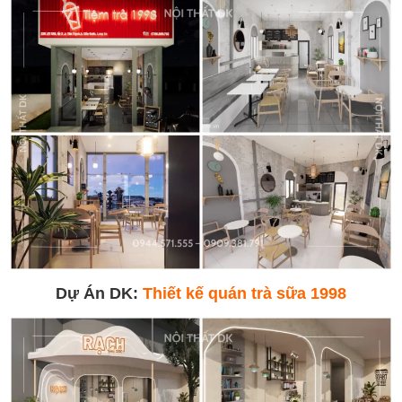
Dự Án DK:
Thiết kế quán trà sữa 1998