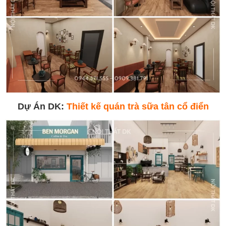
Dự Án DK:
Thiết kế quán trà sữa tân cổ điển