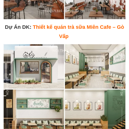
Dự Án DK:
Thiết kế quán trà sữa Miên Cafe – Gò
Vấp