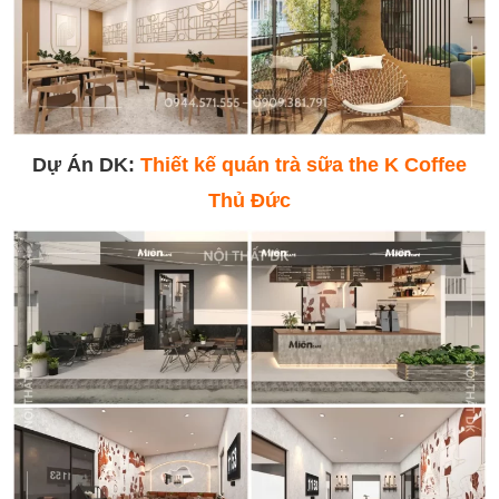
Dự Án DK:
Thiết kế quán trà sữa the K Coffee
Thủ Đức