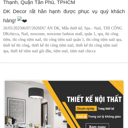
Thạnh, Quận Tân Phú, TPHCM
DK Decor rất hân hạnh được phục vụ quý khách
hàng!
Posted
Categories
26/05/2025
06/07/2026
DỰ ÁN DK
,
Mẫu thiết kế
,
Spa - Nail
,
THI CÔNG
on
Tags
DK
chicca
,
Nail
,
nowzone
,
nowzone fashion mall
,
quận 1
,
spa
,
thi công
tiệm
,
thi công tiệm nail
,
thi công tiệm nail quận 1
,
thi công tiệm nail spa
,
thiết kế thi công
,
thiết kế thi công tiệm nail
,
thiết kế thi công tiệm nail
spa
,
thiết kế tiệm nail gội đầu
,
tiệm nail
,
tiệm nail chicca