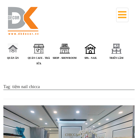
QUÁN CAFE - TRÀ
SHOP - SHOWROOM
SPA - NAIL
TRIỂN LÃM
VĂN PHÒNG
SỮA
Tag:
tiệm nail chicca