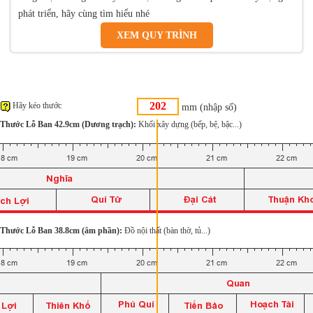
phát triển, hãy cùng tìm hiểu nhé
XEM QUY TRÌNH
Hãy kéo thước
mm (nhập số)
Thước Lỗ Ban 42.9cm (Dương trạch):
Khối xây dựng (bếp, bệ, bậc...)
Thước Lỗ Ban 38.8cm (âm phần):
Đồ nội thất (bàn thờ, tủ...)