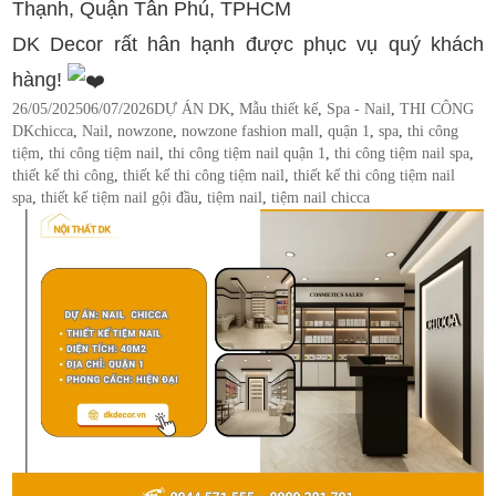
Thạnh, Quận Tân Phú, TPHCM
DK Decor rất hân hạnh được phục vụ quý khách
hàng!
Posted
Categories
26/05/2025
06/07/2026
DỰ ÁN DK
,
Mẫu thiết kế
,
Spa - Nail
,
THI CÔNG
on
Tags
DK
chicca
,
Nail
,
nowzone
,
nowzone fashion mall
,
quận 1
,
spa
,
thi công
tiệm
,
thi công tiệm nail
,
thi công tiệm nail quận 1
,
thi công tiệm nail spa
,
thiết kế thi công
,
thiết kế thi công tiệm nail
,
thiết kế thi công tiệm nail
spa
,
thiết kế tiệm nail gội đầu
,
tiệm nail
,
tiệm nail chicca