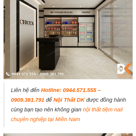
Liên hệ đến
Hotline: 0944.571.555 –
0909.381.791
để
Nội Thất DK
được đồng hành
cùng bạn tạo nên không gian
nội thất tiệm nail
chuyên nghiệp tại Miền Nam