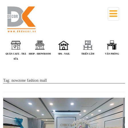
QUÁN CAFE - TRÀ
SHOP - SHOWROOM
SPA - NAIL
TRIỂN LÃM
VĂN PHÒNG
SỮA
Tag:
nowzone fashion mall