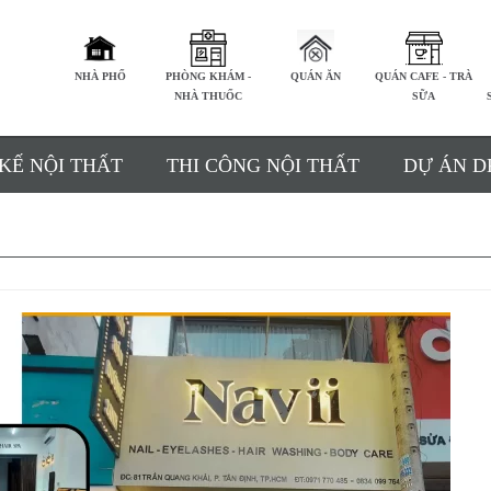
NHÀ PHỐ
PHÒNG KHÁM -
QUÁN ĂN
QUÁN CAFE - TRÀ
NHÀ THUỐC
SỮA
 KẾ NỘI THẤT
THI CÔNG NỘI THẤT
DỰ ÁN D