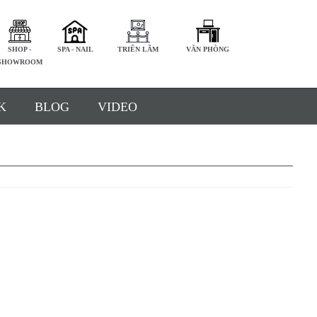
SHOP -
SPA - NAIL
TRIỂN LÃM
VĂN PHÒNG
SHOWROOM
K
BLOG
VIDEO