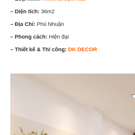
– Diện tích:
36m2
– Địa Chỉ:
Phú Nhuận
– Phong cách:
Hiện đại
– Thiết kế & Thi công:
DK DECOR