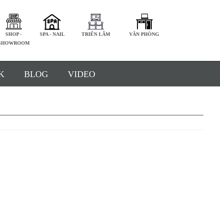
SHOP -
SPA - NAIL
TRIỂN LÃM
VĂN PHÒNG
SHOWROOM
K
BLOG
VIDEO