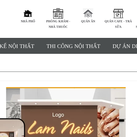
NHÀ PHỐ
PHÒNG KHÁM -
QUÁN ĂN
QUÁN CAFE - TRÀ
NHÀ THUỐC
SỮA
 KẾ NỘI THẤT
THI CÔNG NỘI THẤT
DỰ ÁN D