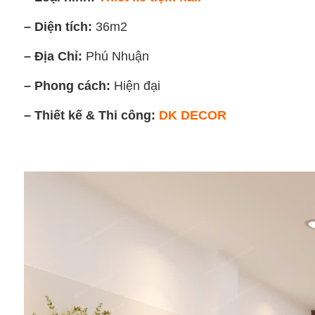
– Diện tích:
36m2
– Địa Chỉ:
Phú Nhuận
– Phong cách:
Hiện đại
– Thiết kế & Thi công:
DK DECOR