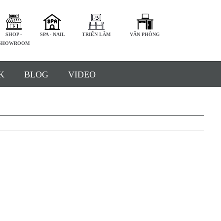
SHOP -
SPA - NAIL
TRIỂN LÃM
VĂN PHÒNG
SHOWROOM
K
BLOG
VIDEO