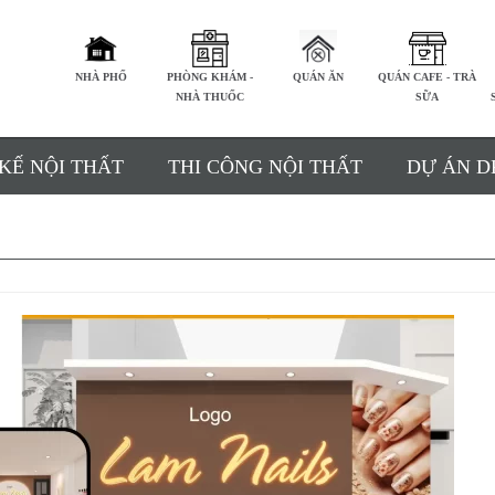
NHÀ PHỐ
PHÒNG KHÁM -
QUÁN ĂN
QUÁN CAFE - TRÀ
NHÀ THUỐC
SỮA
 KẾ NỘI THẤT
THI CÔNG NỘI THẤT
DỰ ÁN D