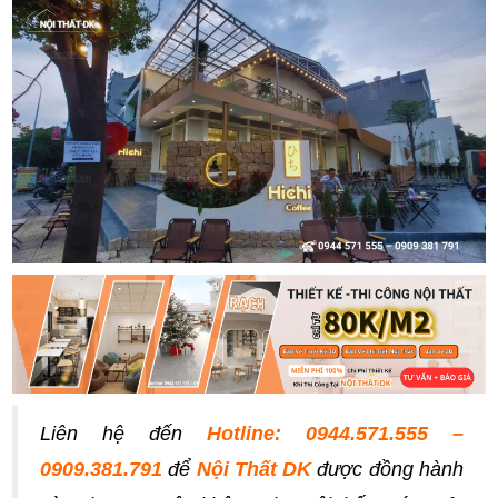
Liên hệ đến
Hotline: 0944.571.555 –
0909.381.791
để
Nội Thất DK
được đồng hành