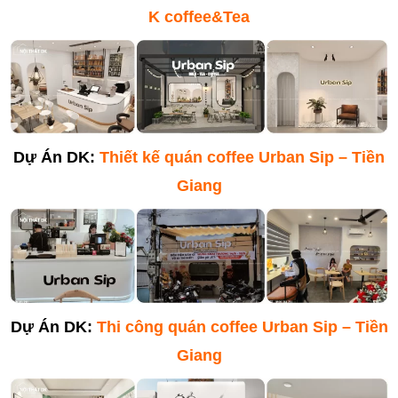
K coffee&Tea
Dự Án DK:
Thiết kế quán coffee Urban Sip – Tiền
Giang
Dự Án DK:
Thi công quán coffee Urban Sip – Tiền
Giang