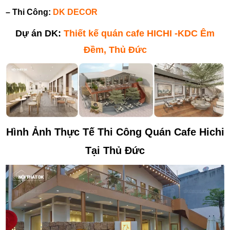
– Thi Công:
DK DECOR
Dự án DK:
Thiết kế quán cafe HICHI -KDC Êm
Đềm, Thủ Đức
Hình Ảnh Thực Tế Thi Công Quán Cafe Hichi
Tại Thủ Đức