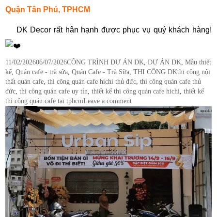
Quận Tân Phú, TPHCM
DK Decor rất hân hạnh được phục vụ quý khách hàng!
Posted
Categories
11/02/2026
06/07/2026
CÔNG TRÌNH DỰ ÁN DK
,
DỰ ÁN DK
,
Mẫu thiết
on
Tags
kế
,
Quán cafe - trà sữa
,
Quán Cafe - Trà Sữa
,
THI CÔNG DK
thi công nội
thất quán cafe
,
thi công quán cafe hichi thủ đức
,
thi công quán cafe thủ
đức
,
thi công quán cafe uy tín
,
thiết kế thi công quán cafe hichi
,
thiết kế
thi công quán cafe tại tphcm
Leave a comment