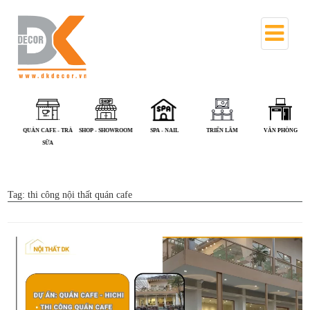
ÁN ĂN
QUÁN CAFE - TRÀ
SHOP - SHOWROOM
SPA - NAIL
TRIỂN LÃM
VĂN PHÒN
SỮA
Tag:
thi công nội thất quán cafe