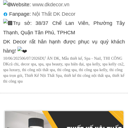
Website:
www.dkdecor.vn
Fanpage:
Nội Thất DK Decor
Trụ sở: 38/37 Chế Lan Viên, Phường Tây
Thạnh, Quận Tân Phú, TPHCM
DK Decor rất hân hạnh được phục vụ quý khách
hàng!
Posted
Categories
10/06/2025
06/07/2026
DỰ ÁN DK
,
Mẫu thiết kế
,
Spa - Nail
,
THI CÔNG
on
Tags
DK
củ chi
,
decor spa
,
spa
,
spa beauty
,
spa hiện đại
,
spa kelly
,
spa kelly cn2
,
spa luxury
,
thi công nội thất spa
,
thi công spa
,
thi công spa kelly
,
thi công
spa trọn gói
,
Thiết Kế Nội Thất Spa
,
thiết kế thi công nội thất spa
,
thiết kế
thi công spa