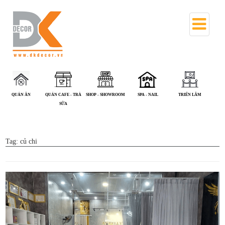
QUÁN CAFE - TRÀ
SHOP - SHOWROOM
SPA - NAIL
TRIỂN LÃM
VĂN PHÒNG
SỮA
Tag:
củ chi