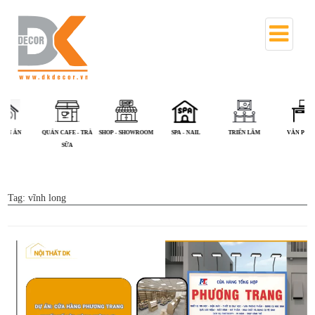
QUÁN CAFE - TRÀ
SHOP - SHOWROOM
SPA - NAIL
TRIỂN LÃM
VĂN PHÒNG
SỮA
Tag:
vĩnh long