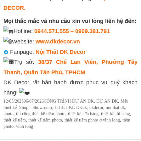
DECOR.
Mọi thắc mắc và nhu cầu xin vui lòng liên hệ đến:
Hotline:
0944.571.555 – 0909.381.791
Website:
www.dkdecor.vn
Fanpage:
Nội Thất DK Decor
Trụ sở:
38/37 Chế Lan Viên, Phường Tây
Thạnh, Quận Tân Phú, TPHCM
DK Decor rất hân hạnh được phục vụ quý khách
hàng!
Posted
Categories
12/05/2025
06/07/2026
CÔNG TRÌNH DỰ ÁN DK
,
DỰ ÁN DK
,
Mẫu
on
Tags
thiết kế
,
Shop - Showroom
,
THIẾT KẾ DK
dk
,
dkdecor
,
nội thất dk
,
photo
,
thi công thiết kế tiệm photo
,
thiết kế cửa hàng
,
thiết kế thi công
,
thiết kế tiệm
,
thiết kế tiệm photo
,
thiết kế tiệm photo ở vĩnh long
,
tiệm
photo
,
vĩnh long