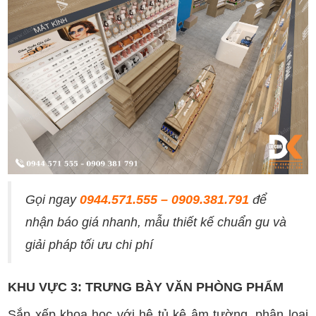
Gọi ngay
0944.571.555 – 0909.381.791
để
nhận báo giá nhanh, mẫu thiết kế chuẩn gu và
giải pháp tối ưu chi phí
KHU VỰC 3: TRƯNG BÀY VĂN PHÒNG PHẨM
Sắp xếp khoa học với hệ tủ kệ âm tường, phân loại