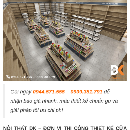
Gọi ngay
0944.571.555 – 0909.381.791
để
nhận báo giá nhanh, mẫu thiết kế chuẩn gu và
giải pháp tối ưu chi phí
NỘI THẤT DK – ĐƠN VỊ THI CÔNG THIẾT KẾ CỬA