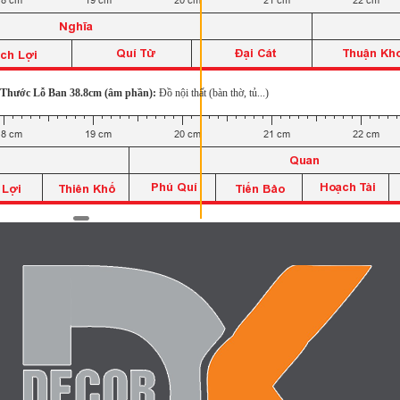
Thước Lỗ Ban 38.8cm (âm phần):
Đồ nội thất (bàn thờ, tủ...)