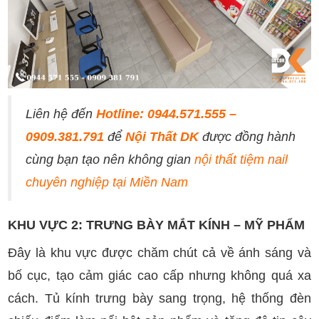
Liên hệ đến
Hotline: 0944.571.555 –
0909.381.791
để
Nội Thất DK
được đồng hành
cùng bạn tạo nên không gian
nội thất tiệm nail
chuyên nghiệp tại Miền Nam
KHU VỰC 2: TRƯNG BÀY MẮT KÍNH – MỸ PHẨM
Đây là khu vực được chăm chút cả về ánh sáng và
bố cục, tạo cảm giác cao cấp nhưng không quá xa
cách. Tủ kính trưng bày sang trọng, hệ thống đèn