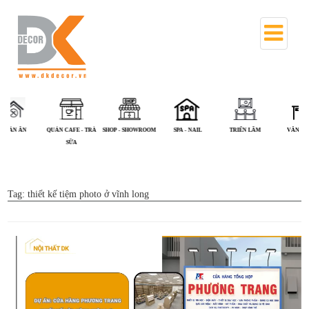
QUÁN CAFE - TRÀ
SHOP - SHOWROOM
SPA - NAIL
TRIỂN LÃM
VĂN PHÒNG
SỮA
Tag:
thiết kế tiệm photo ở vĩnh long