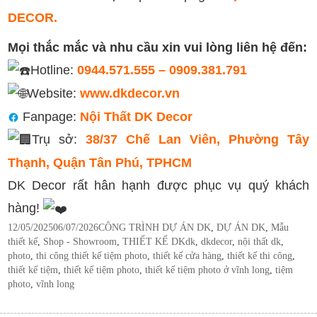
DECOR.
Mọi thắc mắc và nhu cầu xin vui lòng liên hệ đến:
Hotline:
0944.571.555 – 0909.381.791
Website:
www.dkdecor.vn
Fanpage:
Nội Thất DK Decor
Trụ sở:
38/37 Chế Lan Viên, Phường Tây
Thạnh, Quận Tân Phú, TPHCM
DK Decor rất hân hạnh được phục vụ quý khách
hàng!
Posted
Categories
12/05/2025
06/07/2026
CÔNG TRÌNH DỰ ÁN DK
,
DỰ ÁN DK
,
Mẫu
on
Tags
thiết kế
,
Shop - Showroom
,
THIẾT KẾ DK
dk
,
dkdecor
,
nội thất dk
,
photo
,
thi công thiết kế tiệm photo
,
thiết kế cửa hàng
,
thiết kế thi công
,
thiết kế tiệm
,
thiết kế tiệm photo
,
thiết kế tiệm photo ở vĩnh long
,
tiệm
photo
,
vĩnh long