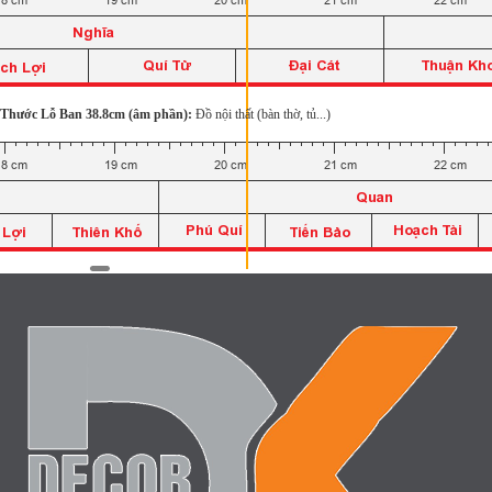
Thước Lỗ Ban 38.8cm (âm phần):
Đồ nội thất (bàn thờ, tủ...)