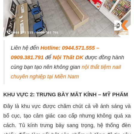
Liên hệ đến
Hotline: 0944.571.555 –
0909.381.791
để
Nội Thất DK
được đồng hành
cùng bạn tạo nên không gian
nội thất tiệm nail
chuyên nghiệp tại Miền Nam
KHU VỰC 2: TRƯNG BÀY MẮT KÍNH – MỸ PHẨM
Đây là khu vực được chăm chút cả về ánh sáng và
bố cục, tạo cảm giác cao cấp nhưng không quá xa
cách. Tủ kính trưng bày sang trọng, hệ thống đèn