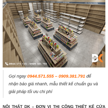
Gọi ngay
0944.571.555 – 0909.381.791
để
nhận báo giá nhanh, mẫu thiết kế chuẩn gu và
giải pháp tối ưu chi phí
NỘI THẤT DK – ĐƠN VỊ THI CÔNG THIẾT KẾ CỬA