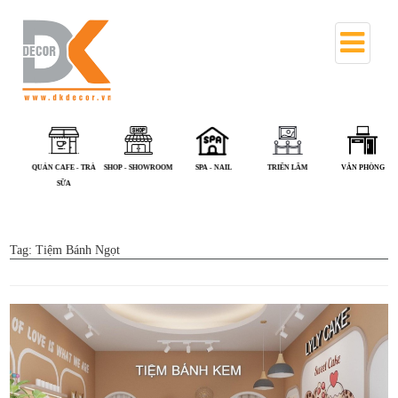
PHÒNG KHÁM - NHÀ
QUÁN ĂN
QUÁN CAFE - TRÀ
SHOP - SHOWROOM
SPA - NAIL
THUỐC
SỮA
Tag:
Tiệm Bánh Ngọt